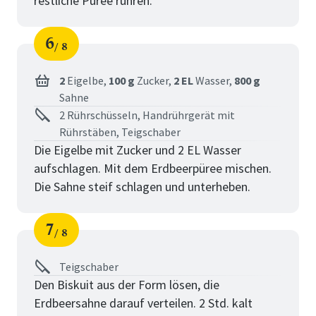
restliche Püree rühren.
6
8
Schritt
von
2
Eigelbe,
100 g
Zucker,
2 EL
Wasser,
800 g
Sahne
2 Rührschüsseln, Handrührgerät mit
Rührstäben, Teigschaber
Die Eigelbe mit Zucker und 2 EL Wasser
aufschlagen. Mit dem Erdbeerpüree mischen.
Die Sahne steif schlagen und unterheben.
7
8
Schritt
von
Teigschaber
Den Biskuit aus der Form lösen, die
Erdbeersahne darauf verteilen. 2 Std. kalt