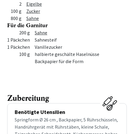
2
Eigelbe
100 g
Zucker
800 g
Sahne
Für die Garnitur
Menge
Zutat
200 g
Sahne
1 Päckchen
Sahnesteif
1 Päckchen
Vanillezucker
100 g
halbierte geschälte Haselnüsse
Backpapier für die Form
Zubereitung
Benötigte Utensilien
Springform Ø 26 cm , Backpapier, 5 Rührschüsseln,
Handrührgerät mit Rührstäben, kleine Schale,