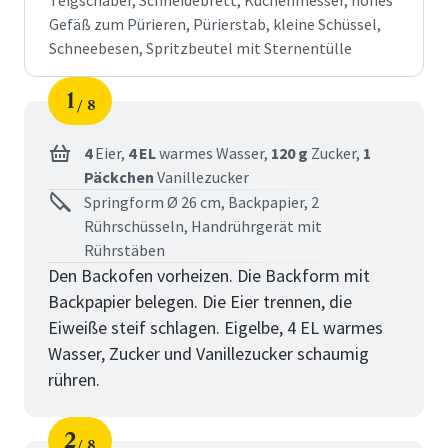
Teigschaber, Schneidebrett, Küchenmesser, hohes
Gefäß zum Pürieren, Pürierstab, kleine Schüssel,
Schneebesen, Spritzbeutel mit Sternentülle
1
8
Schritt
von
4
Eier,
4 EL
warmes Wasser,
120 g
Zucker,
1
Päckchen
Vanillezucker
Springform Ø 26 cm, Backpapier, 2
Rührschüsseln, Handrührgerät mit
Rührstäben
Den Backofen vorheizen. Die Backform mit
Backpapier belegen. Die Eier trennen, die
Eiweiße steif schlagen. Eigelbe, 4 EL warmes
Wasser, Zucker und Vanillezucker schaumig
rühren.
2
8