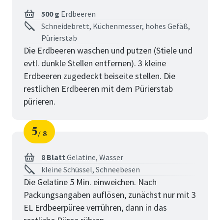
Schritt
von
500 g
Erdbeeren
Schneidebrett, Küchenmesser, hohes Gefäß,
Pürierstab
Die Erdbeeren waschen und putzen (Stiele und
evtl. dunkle Stellen entfernen). 3 kleine
Erdbeeren zugedeckt beiseite stellen. Die
restlichen Erdbeeren mit dem Pürierstab
pürieren.
5
8
Schritt
von
8 Blatt
Gelatine,
Wasser
kleine Schüssel, Schneebesen
Die Gelatine 5 Min. einweichen. Nach
Packungsangaben auflösen, zunächst nur mit 3
EL Erdbeerpüree verrühren, dann in das