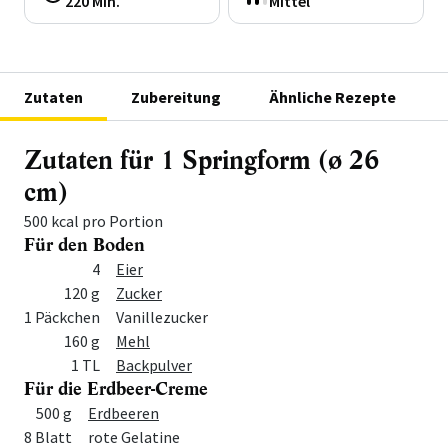
220 Min.
Mittel
Zutaten
Zubereitung
Ähnliche Rezepte
Zutaten für 1 Springform (ø 26
cm)
500 kcal pro Portion
Für den Boden
Menge
Zutat
4
Eier
120 g
Zucker
1 Päckchen
Vanillezucker
160 g
Mehl
1 TL
Backpulver
Für die Erdbeer-Creme
Menge
Zutat
500 g
Erdbeeren
8 Blatt
rote Gelatine