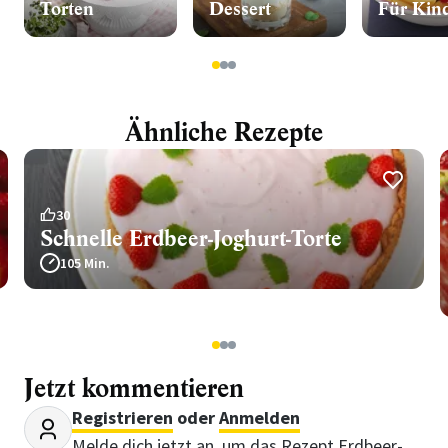
Torten
Dessert
Für Kin
1
2
3
Ähnliche Rezepte
30
Schnelle Erdbeer-Joghurt-Torte
105 Min.
1
2
3
Jetzt kommentieren
Registrieren
oder
Anmelden
Melde dich jetzt an, um das Rezept Erdbeer-