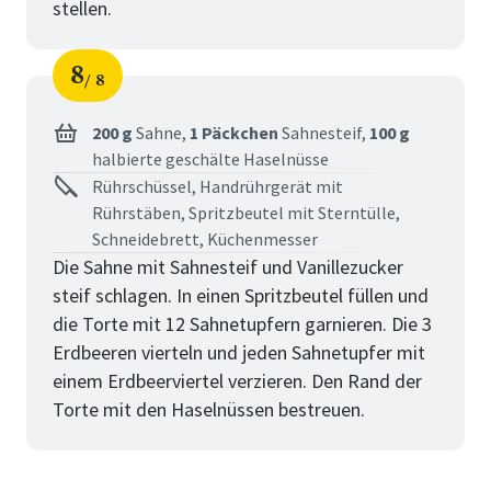
stellen.
8
8
Schritt
von
200 g
Sahne,
1 Päckchen
Sahnesteif,
100 g
halbierte geschälte Haselnüsse
Rührschüssel, Handrührgerät mit
Rührstäben, Spritzbeutel mit Sterntülle,
Schneidebrett, Küchenmesser
Die Sahne mit Sahnesteif und Vanillezucker
steif schlagen. In einen Spritzbeutel füllen und
die Torte mit 12 Sahnetupfern garnieren. Die 3
Erdbeeren vierteln und jeden Sahnetupfer mit
einem Erdbeerviertel verzieren. Den Rand der
Torte mit den Haselnüssen bestreuen.