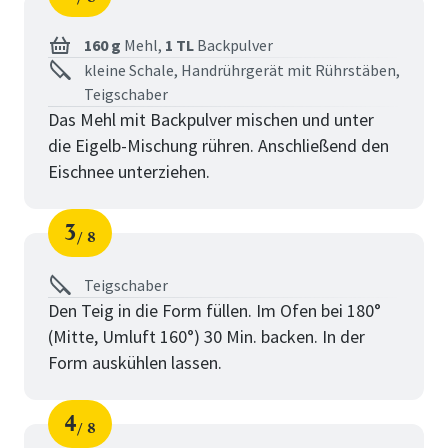
Schritt
von
160 g
Mehl,
1 TL
Backpulver
kleine Schale, Handrührgerät mit Rührstäben,
Teigschaber
Das Mehl mit Backpulver mischen und unter
die Eigelb-Mischung rühren. Anschließend den
Eischnee unterziehen.
3
8
Schritt
von
Teigschaber
Den Teig in die Form füllen. Im Ofen bei 180°
(Mitte, Umluft 160°) 30 Min. backen. In der
Form auskühlen lassen.
4
8