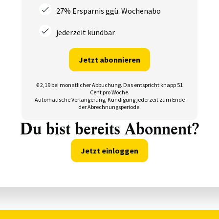
27% Ersparnis ggü. Wochenabo
jederzeit kündbar
Jetzt abonnieren
€ 2,19 bei monatlicher Abbuchung.
Das entspricht knapp 51
Cent pro Woche.
Automatische Verlängerung, Kündigung jederzeit zum Ende
der Abrechnungsperiode.
Du bist bereits Abonnent?
Jetzt einloggen