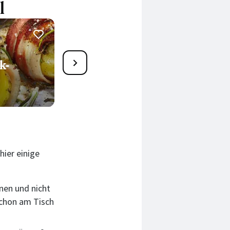
l
48
k-
Gegrillte Süßkartoffeln
74 Min.
hier einige
en und nicht
schon am Tisch