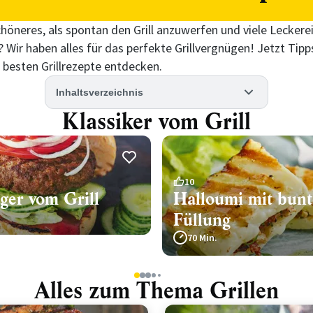
chöneres, als spontan den Grill anzuwerfen und viele Lecker
 Wir haben alles für das perfekte Grillvergnügen! Jetzt Tip
e besten Grillrezepte entdecken.
Inhaltsverzeichnis
Klassiker vom Grill
10
er vom Grill
Halloumi mit bunt
Füllung
70 Min.
1
2
3
4
5
Alles zum Thema Grillen