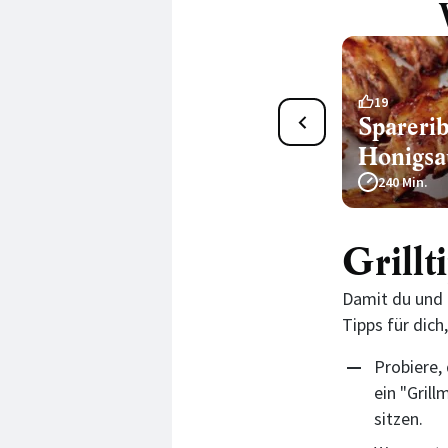
173
19
Hamburger Rezept
Sparerib
Honigsa
30 Min.
240 Min.
Grillt
Damit du und 
Tipps für dic
Probiere,
ein "Gril
sitzen.