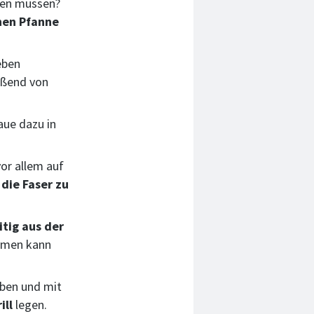
rden müssen?
nen Pfanne
eben
ießend von
aue dazu in
or allem auf
 die Faser zu
itig aus der
hmen kann
iben und mit
ill
legen.