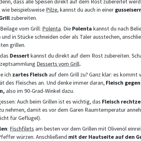
denn, dass alle Speisen direkt auf dem Rost zubereitet we
, wie beispielsweise
Pilze
, kannst du auch in einer
gusseiser
Grill
zubereiten.
 Beilage vom Grill:
Polenta
. Die
Polenta
kannst du nach Beli
n und in Stücke schneiden oder als Taler ausstechen, anschl
ten grillen.
 das
Dessert
kannst du direkt auf dem Rost zubereiten. Sch
ezeptsammlung
Desserts vom Grill
.
te ich
zartes Fleisch
auf dem Grill zu? Ganz klar: es kommt v
tät des Fleisches an. Und denke immer daran,
Fleisch gegen
n,
also im 90-Grad-Winkel dazu.
essen: Auch beim Grillen ist es wichtig, das
Fleisch rechtze
zu nehmen, damit es vor dem Garen Raumtemperatur anne
nicht für Geflügel).
llen
:
Fischfilets
am besten vor dem Grillen mit Olivenöl einre
Pfeffer würzen. Anschließend
mit der Hautseite auf den Gr