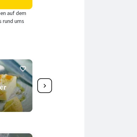
eien auf dem
ps rund ums
8
er
Bratwurstspieße mit
Knoblauchbrot
47 Min.