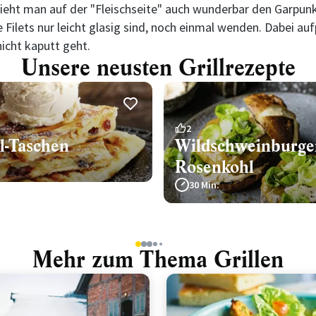
ieht man auf der "Fleischseite" auch wunderbar den Garpunk
e Filets nur leicht glasig sind, noch einmal wenden. Dabei au
nicht kaputt geht.
Unsere neusten Grillrezepte
2
l-Taschen
Wildschweinburge
Rosenkohl
30 Min.
1
2
3
4
5
Mehr zum Thema Grillen