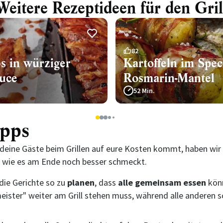
Weitere Rezeptideen für den Gril
82
s in würziger
Kartoffeln im Spec
uce
Rosmarin-Mantel
52 Min.
1
2
3
4
5
ipps
deine Gäste beim Grillen auf eure Kosten kommt, haben wir 
h, wie es am Ende noch besser schmeckt.
 die Gerichte so zu
planen
, dass
alle gemeinsam essen
könn
lmeister" weiter am Grill stehen muss, während alle anderen 