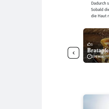
Dadurch s
Sobald di
die Haut 
1
1
Spinat-Börek mit
Bratapfe
Schafskäse vom
170 Min.
Kontakgrill
59 Min.