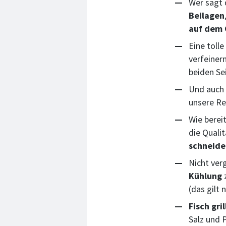
Wer sagt 
Beilagen
auf dem 
Eine tolle
verfeiner
beiden Sei
Und auch
unsere R
Wie berei
die Quali
schneide
Nicht verg
Kühlung
(das gilt 
Fisch gri
Salz und 