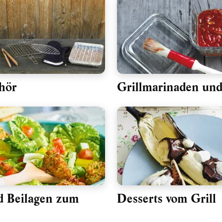
hör
Grillmarinaden un
d Beilagen zum
Desserts vom Grill