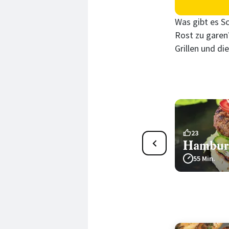
Was gibt es S
Rost zu garen?
Grillen und di
40
23
Lachsfilet von der Planke
Hamburg
1500 Min.
55 Min.