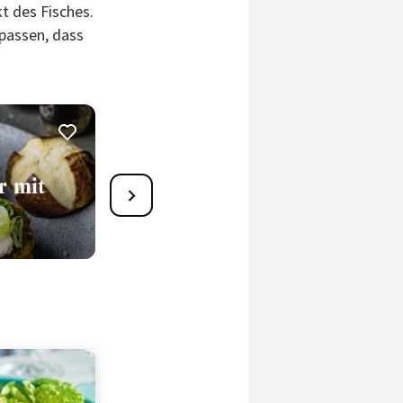
t des Fisches.
fpassen, dass
Süsskartoffel-Zucchini-
r mit
Burger
35 Min.