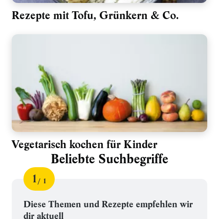
Rezepte mit Tofu, Grünkern & Co.
Vegetarisch kochen für Kinder
Beliebte Suchbegriffe
1
1
Schritt
von
für
Beliebte
Diese Themen und Rezepte empfehlen wir
dir aktuell
Suchbegriffe