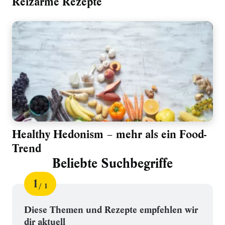
Reizarme Rezepte
Healthy Hedonism – mehr als ein Food-
Trend
Beliebte Suchbegriffe
1
1
Schritt
von
für
Beliebte
Diese Themen und Rezepte empfehlen wir
dir aktuell
Suchbegriffe