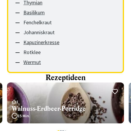
Thymian
Basilikum
Fenchelkraut
Johanniskraut
Kapuzinerkresse
Rotklee
Wermut
Rezeptideen
1
Walnuss-Erdbeer-Porridge
15 Min.