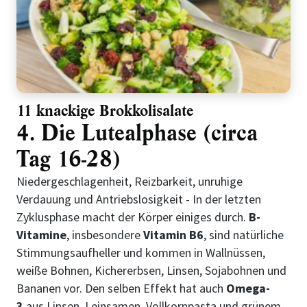
11 knackige Brokkolisalate
4. Die Lutealphase (circa
Tag 16-28)
Niedergeschlagenheit, Reizbarkeit, unruhige
Verdauung und Antriebslosigkeit - In der letzten
Zyklusphase macht der Körper einiges durch.
B-
Vitamine
, insbesondere
Vitamin B6
, sind natürliche
Stimmungsaufheller und kommen in Wallnüssen,
weiße Bohnen, Kichererbsen, Linsen, Sojabohnen und
Bananen vor. Den selben Effekt hat auch
Omega-
3
aus Linsen, Leinsamen, Vollkornpasta und grünem