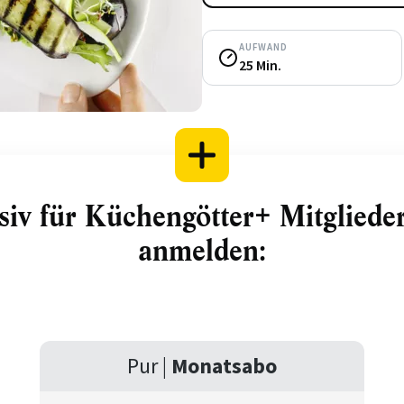
AUFWAND
25 Min.
siv für Küchengötter+ Mitglieder.
anmelden:
Pur |
Monatsabo