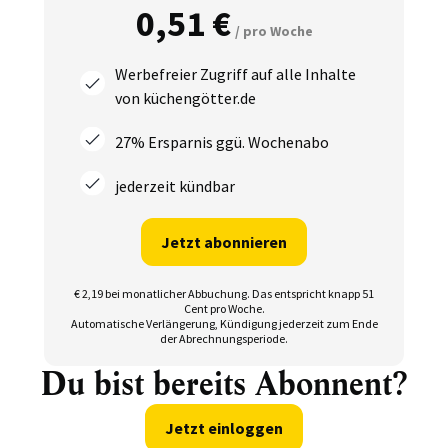
0,51 €
/ pro Woche
Werbefreier Zugriff auf alle Inhalte
von küchengötter.de
27% Ersparnis ggü. Wochenabo
jederzeit kündbar
Jetzt abonnieren
€ 2,19 bei monatlicher Abbuchung.
Das entspricht knapp 51
Cent pro Woche.
Automatische Verlängerung, Kündigung jederzeit zum Ende
der Abrechnungsperiode.
Du bist bereits Abonnent?
Jetzt einloggen