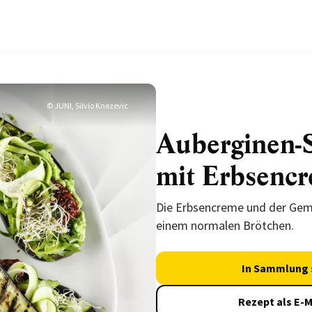
© JUNI, Silvio Knezevic
Auberginen-
mit Erbsenc
Die Erbsencreme und der Gem
einem normalen Brötchen.
In Sammlung 
Rezept als E-M