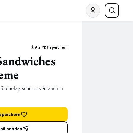
Als PDF speichern
Sandwiches
reme
üsebelag schmecken auch in
speichern
ail senden