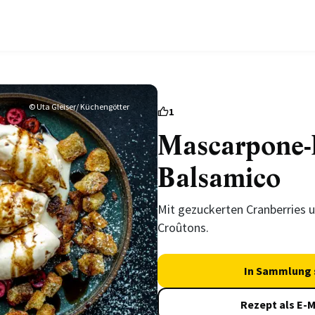
© Uta Gleiser/ Küchengötter
1
Mascarpone-P
Balsamico
Mit gezuckerten Cranberries 
Croûtons.
In Sammlung 
Rezept als E-M