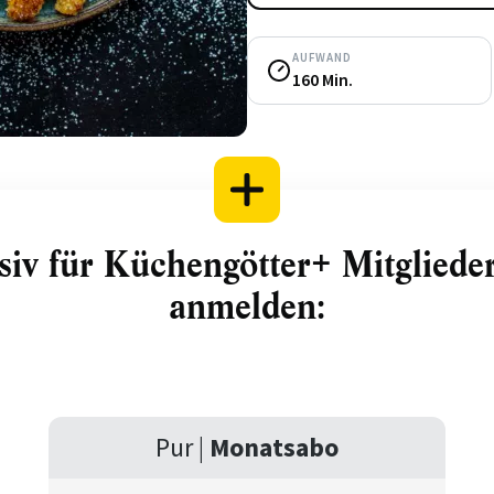
AUFWAND
160 Min.
siv für Küchengötter+ Mitglieder.
anmelden:
Pur |
Monatsabo