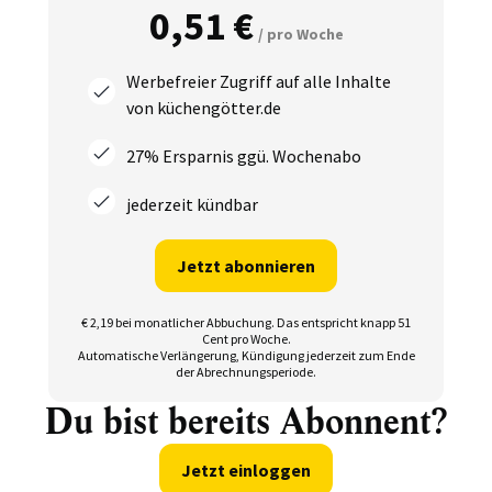
0,51 €
/ pro Woche
Werbefreier Zugriff auf alle Inhalte
von küchengötter.de
27% Ersparnis ggü. Wochenabo
jederzeit kündbar
Jetzt abonnieren
€ 2,19 bei monatlicher Abbuchung.
Das entspricht knapp 51
Cent pro Woche.
Automatische Verlängerung, Kündigung jederzeit zum Ende
der Abrechnungsperiode.
Du bist bereits Abonnent?
Jetzt einloggen