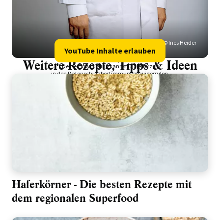
© Ines Heider
YouTube Inhalte erlauben
Video
Weitere Rezepte, Tipps & Ideen
Deine Einwilligung kannst Du jederzeit
in den
Datenschutzbestimmungen
widerrufen.
Haferkörner - Die besten Rezepte mit
dem regionalen Superfood