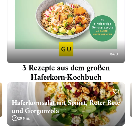
© GU
3 Rezepte aus dem großen
Haferkorn-Kochbuch
Haferkornsalat mit Spinat, Roter Bete
und Gorgonzola
20 Min.