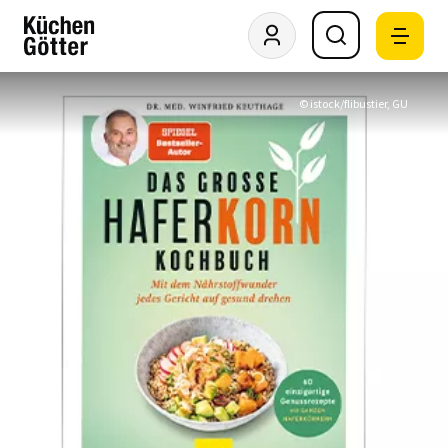
© istock/flibustier, GU