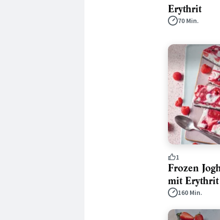
Erythrit
70 Min.
1
Frozen Jogh
mit Erythrit
160 Min.