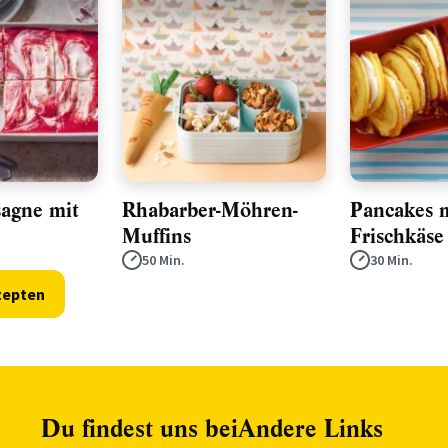
sagne mit
Rhabarber-Möhren-
Pancakes 
Muffins
Frischkäse
50 Min.
30 Min.
zepten
Du findest uns bei
Andere Links