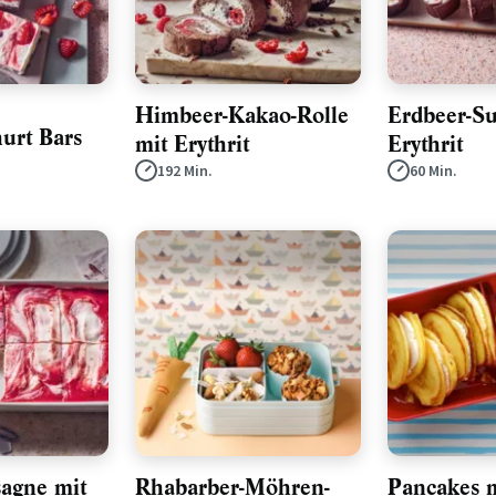
Himbeer-Kakao-Rolle
Erdbeer-Su
urt Bars
mit Erythrit
Erythrit
192 Min.
60 Min.
sagne mit
Rhabarber-Möhren-
Pancakes 