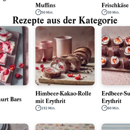
Muffins
Frischkäse
50 Min.
30 Min.
Rezepte aus der Kategorie
Himbeer-Kakao-Rolle
Erdbeer-Su
urt Bars
mit Erythrit
Erythrit
192 Min.
60 Min.