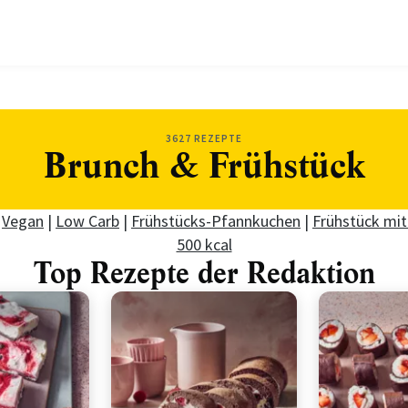
3627 REZEPTE
Brunch & Frühstück
|
Vegan
|
Low Carb
|
Frühstücks-Pfannkuchen
|
Frühstück mit
500 kcal
Top Rezepte der Redaktion