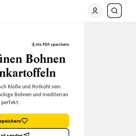
Als PDF speichern
rünen Bohnen
kartoffeln
sch Klöße und Rotkohl sein.
ackige Bohnen und mediterran
perfekt.
speichern
ail senden