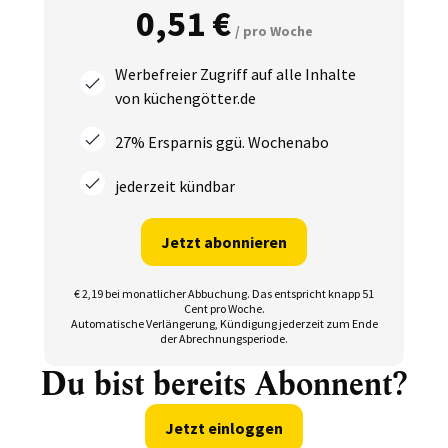
0,51 €
/ pro Woche
Werbefreier Zugriff auf alle Inhalte
von küchengötter.de
27% Ersparnis ggü. Wochenabo
jederzeit kündbar
Jetzt abonnieren
€ 2,19 bei monatlicher Abbuchung.
Das entspricht knapp 51
Cent pro Woche.
Automatische Verlängerung, Kündigung jederzeit zum Ende
der Abrechnungsperiode.
Du bist bereits Abonnent?
Jetzt einloggen