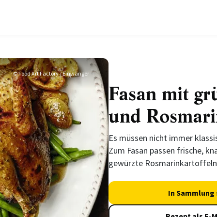
© Food Art Factory / Einwanger
Fasan mit g
und Rosmarin
Es müssen nicht immer klassi
Zum Fasan passen frische, kn
gewürzte Rosmarinkartoffeln 
In Sammlung 
Rezept als E-M