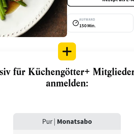
AUFWAND
150 Min.
siv für Küchengötter+ Mitglieder.
anmelden:
Pur |
Monatsabo