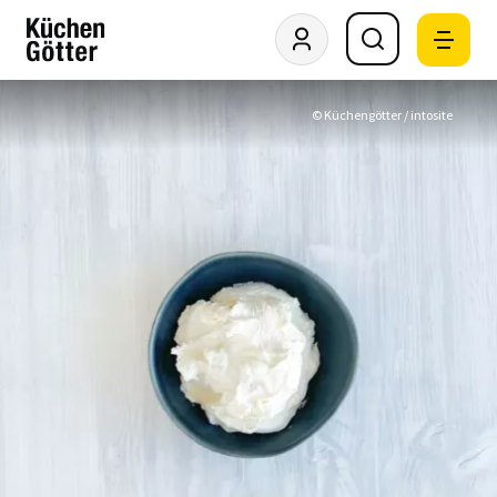
© Küchengötter / intosite