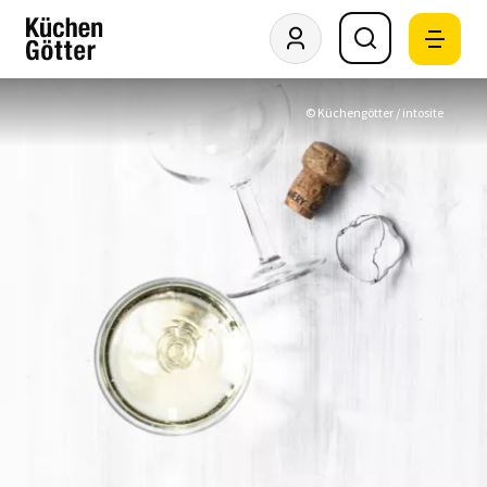
© Küchengötter / intosite