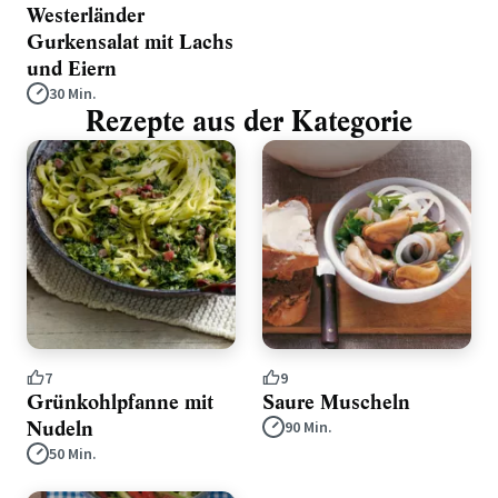
Westerländer
Gurkensalat mit Lachs
und Eiern
30 Min.
Rezepte aus der Kategorie
7
9
Grünkohlpfanne mit
Saure Muscheln
Nudeln
90 Min.
50 Min.