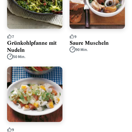
7
9
Grünkohlpfanne mit
Saure Muscheln
Nudeln
90 Min.
50 Min.
9