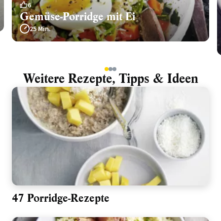
6
Gemüse-Porridge mit Ei
25 Min.
1
2
3
Weitere Rezepte, Tipps & Ideen
47 Porridge-Rezepte