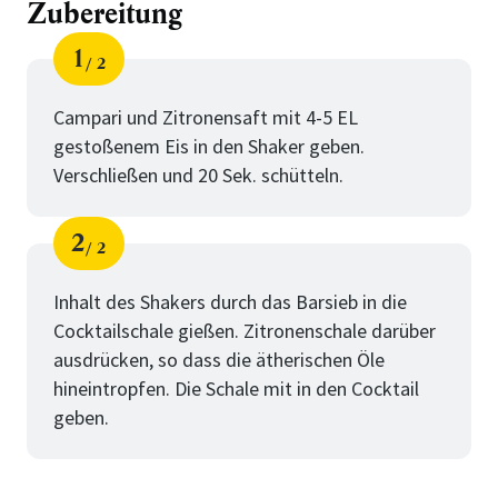
Zubereitung
1
2
Schritt
von
Campari und Zitronensaft mit 4-5 EL
gestoßenem Eis in den Shaker geben.
Verschließen und 20 Sek. schütteln.
2
2
Schritt
von
Inhalt des Shakers durch das Barsieb in die
Cocktailschale gießen. Zitronenschale darüber
ausdrücken, so dass die ätherischen Öle
hineintropfen. Die Schale mit in den Cocktail
geben.