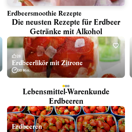
Erdbeersmoothie Rezepte
Die neusten Rezepte für Erdbeer
Getränke mit Alkohol
28
Erdbeerlikör mit Zitrone
30 Min.
1
2
3
Lebensmittel-Warenkunde
Erdbeeren
Erdbeeren