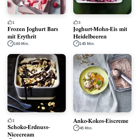
1
3
Frozen Joghurt Bars
Joghurt-Mohn-Eis mit
mit Erythrit
Heidelbeeren
160 Min.
145 Min.
Anko-Kokos-Eiscreme
1
Schoko-Erdnuss-
45 Min.
Nicecream