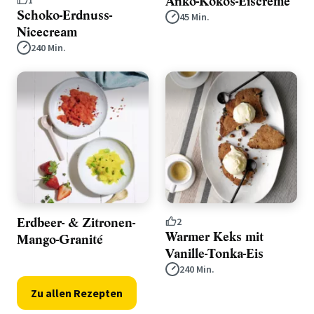
Anko-Kokos-Eiscreme
1
Schoko-Erdnuss-
45 Min.
Nicecream
240 Min.
Erdbeer- & Zitronen-
2
Warmer Keks mit
Mango-Granité
Vanille-Tonka-Eis
240 Min.
Zu allen Rezepten