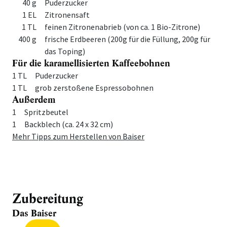
40 g
Puderzucker
1 EL
Zitronensaft
1 TL
feinen Zitronenabrieb (von ca. 1 Bio-Zitrone)
400 g
frische Erdbeeren (200g für die Füllung, 200g für
das Toping)
Für die karamellisierten Kaffeebohnen
Menge
Zutat
1 TL
Puderzucker
1 TL
grob zerstoßene Espressobohnen
Außerdem
Menge
Zutat
1
Spritzbeutel
1
Backblech (ca. 24 x 32 cm)
Mehr Tipps zum Herstellen von Baiser
Zubereitung
Das Baiser