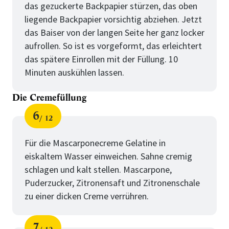
das gezuckerte Backpapier stürzen, das oben
liegende Backpapier vorsichtig abziehen. Jetzt
das Baiser von der langen Seite her ganz locker
aufrollen. So ist es vorgeformt, das erleichtert
das spätere Einrollen mit der Füllung. 10
Minuten auskühlen lassen.
Die Cremefüllung
6
12
Schritt
von
für
Die
Für die Mascarponecreme Gelatine in
eiskaltem Wasser einweichen. Sahne cremig
Cremefüllung
schlagen und kalt stellen. Mascarpone,
Puderzucker, Zitronensaft und Zitronenschale
zu einer dicken Creme verrühren.
7