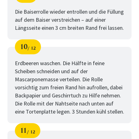
Schritt
von
für
Die
Die Baiserrolle wieder entrollen und die Füllung
auf dem Baiser verstreichen – auf einer
Cremefüllung
Längsseite einen 3 cm breiten Rand frei lassen.
10
12
Schritt
von
für
Die
Erdbeeren waschen. Die Hälfte in feine
Scheiben schneiden und auf der
Cremefüllung
Mascarponemasse verteilen. Die Rolle
vorsichtig zum freien Rand hin aufrollen, dabei
Backpapier und Geschirrtuch zu Hilfe nehmen.
Die Rolle mit der Nahtseite nach unten auf
eine Tortenplatte legen. 3 Stunden kühl stellen.
11
12
Schritt
von
für