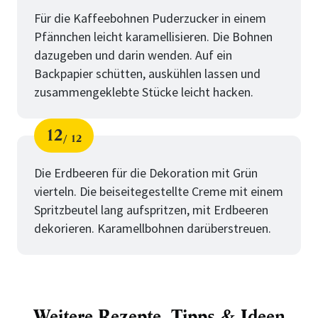
Die
Für die Kaffeebohnen Puderzucker in einem
Pfännchen leicht karamellisieren. Die Bohnen
Cremefüllung
dazugeben und darin wenden. Auf ein
Backpapier schütten, auskühlen lassen und
zusammengeklebte Stücke leicht hacken.
12
12
Schritt
von
für
Die
Die Erdbeeren für die Dekoration mit Grün
vierteln. Die beiseitegestellte Creme mit einem
Cremefüllung
Spritzbeutel lang aufspritzen, mit Erdbeeren
dekorieren. Karamellbohnen darüberstreuen.
Weitere Rezepte, Tipps & Ideen