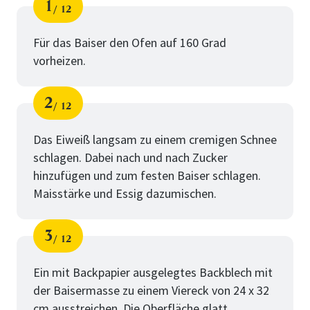
1
12
Schritt
von
für
Das
Für das Baiser den Ofen auf 160 Grad
vorheizen.
Baiser
2
12
Schritt
von
für
Das
Das Eiweiß langsam zu einem cremigen Schnee
schlagen. Dabei nach und nach Zucker
Baiser
hinzufügen und zum festen Baiser schlagen.
Maisstärke und Essig dazumischen.
3
12
Schritt
von
für
Das
Ein mit Backpapier ausgelegtes Backblech mit
der Baisermasse zu einem Viereck von 24 x 32
Baiser
cm ausstreichen. Die Oberfläche glatt