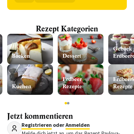
Rezept Kategorien
Gebäck 
Backen
Dessert
Erdbeer
Erdbeer
Erdbeer
Kuchen
Rezepte
Rezepte
1
2
Jetzt kommentieren
Registrieren
oder
Anmelden
Melde dich jetzt an, um das Rezept Pavlova-