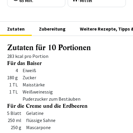
65 Min.
Mittel
Zutaten
Zubereitung
Weitere Rezepte, Tipps 
Zutaten für 10 Portionen
283 kcal pro Portion
Für das Baiser
Menge
Zutat
4
Eiweiß
180 g
Zucker
1 TL
Maisstärke
1 TL
Weißweinessig
Puderzucker zum Bestäuben
Für die Creme und die Erdbeeren
Menge
Zutat
5 Blatt
Gelatine
250 ml
flüssige Sahne
250 g
Mascarpone