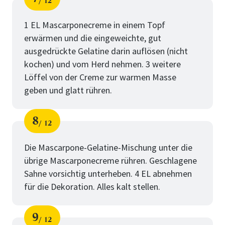
12
Schritt
von
für
Die
1 EL Mascarponecreme in einem Topf
erwärmen und die eingeweichte, gut
Cremefüllung
ausgedrückte Gelatine darin auflösen (nicht
kochen) und vom Herd nehmen. 3 weitere
Löffel von der Creme zur warmen Masse
geben und glatt rühren.
8
12
Schritt
von
für
Die
Die Mascarpone-Gelatine-Mischung unter die
übrige Mascarponecreme rühren. Geschlagene
Cremefüllung
Sahne vorsichtig unterheben. 4 EL abnehmen
für die Dekoration. Alles kalt stellen.
9
12