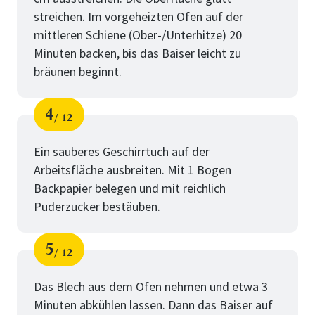
streichen. Im vorgeheizten Ofen auf der
mittleren Schiene (Ober-/Unterhitze) 20
Minuten backen, bis das Baiser leicht zu
bräunen beginnt.
4
12
Schritt
von
für
Das
Ein sauberes Geschirrtuch auf der
Arbeitsfläche ausbreiten. Mit 1 Bogen
Baiser
Backpapier belegen und mit reichlich
Puderzucker bestäuben.
5
12
Schritt
von
für
Das
Das Blech aus dem Ofen nehmen und etwa 3
Minuten abkühlen lassen. Dann das Baiser auf
Baiser