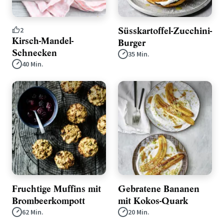
Süsskartoffel-Zucchini-
2
Kirsch-Mandel-
Burger
Schnecken
35 Min.
40 Min.
Fruchtige Muffins mit
Gebratene Bananen
Brombeerkompott
mit Kokos-Quark
62 Min.
20 Min.