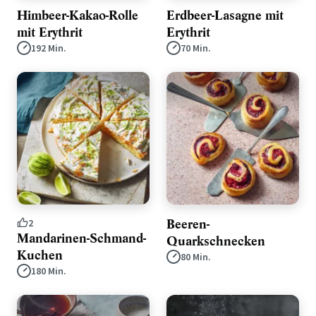
Himbeer-Kakao-Rolle
Erdbeer-Lasagne mit
mit Erythrit
Erythrit
192 Min.
70 Min.
Beeren-
2
Mandarinen-Schmand-
Quarkschnecken
Kuchen
80 Min.
180 Min.