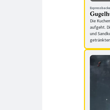
Expressbacke
Gugelh
Die Kuchen
aufgeht. D
und Sandku
getränkten