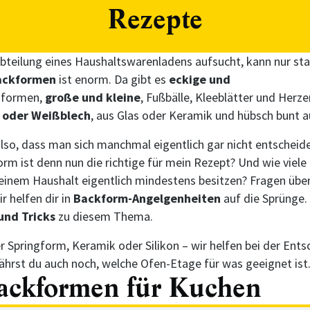
Rezepte
bteilung eines Haushaltswarenladens aufsucht, kann nur sta
ackformen
ist enorm. Da gibt es
eckige und
formen,
große und kleine
, Fußbälle, Kleeblätter und Herz
 oder Weißblech
, aus Glas oder Keramik und hübsch bunt au
lso, dass man sich manchmal eigentlich gar nicht entscheid
rm ist denn nun die richtige für mein Rezept? Und wie viel
 meinem Haushalt eigentlich mindestens besitzen? Fragen übe
r helfen dir in
Backform-Angelgenheiten
auf die Sprünge. 
und Tricks
zu diesem Thema.
r Springform, Keramik oder Silikon – wir helfen bei der Ents
hrst du auch noch, welche Ofen-Etage für was geeignet ist
ackformen für Kuchen