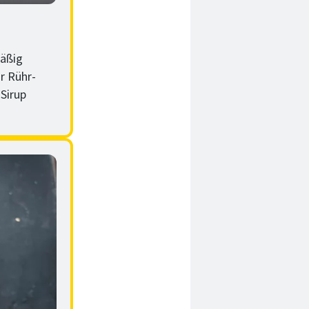
mäßig
r Rühr-
 Sirup