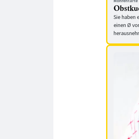
Möhrentarte 
Obstkuc
Sie haben 
einen Ø vo
herausnehm