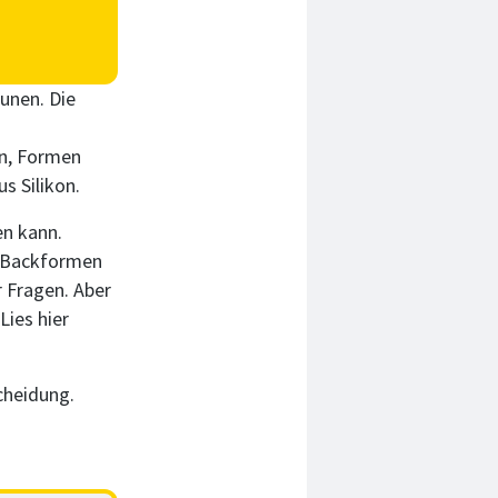
unen. Die
en, Formen
s Silikon.
en kann.
e Backformen
r Fragen. Aber
Lies hier
cheidung.
.