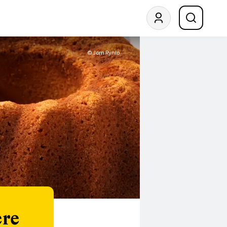
© Jörn Rynio
ere