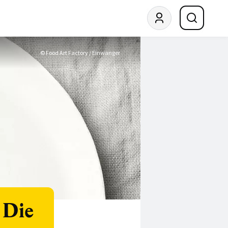
© Food Art Factory / Einwanger
 Die