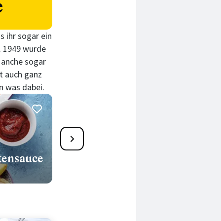
e
s ihr sogar ein
t. 1949 wurde
 Manche sogar
st auch ganz
en was dabei.
Wildcurrywurst mit
Pommes und Dip
tensauce
90 Min.