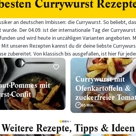
besten Currywurst Rezept
assiker an deutschen Imbissen: die Currywurst. So beliebt, das
wurde. Der 04.09. ist der internationale Tag der Currywurs
 erfunden und wird heute in unzähligen Varianten angeboten.
. Mit unseren Rezepten kannst du dir deine liebste Currywur
se zubereitet. Von klassisch bis ausgefallen, ist hier für jed
Currywurst mit
aut-Pommes mit
Ofenkartoffeln &
rst-Confit
zuckerfreier Toma
65 Min.
1
2
3
4
5
Weitere Rezepte, Tipps & Ideen