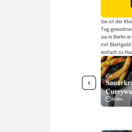
Sie ist der Kl
Tag gewidmet 
sie in Berlin
mit Blattgold
einfach zu Hau
4
1
Indische »Currywurst«
Sauerkr
Currywu
45 Min.
30 Min.