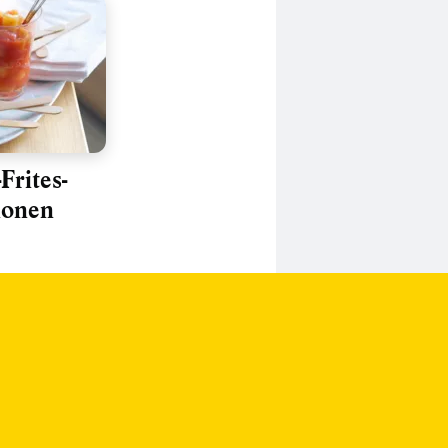
Frites-
ionen