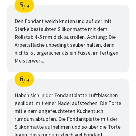
5
9
Schritt
von
Den Fondant weich kneten und auf der mit
Stärke bestäubten Silikonmatte mit dem
Rollstab 4-5 mm dick ausrollen. Achtung: Die
Arbeitsfläche unbedingt sauber halten, denn
nichts ist ärgerlicher als ein Fussel im fertigen
Meisterwerk.
6
9
Schritt
von
Haben sich in der Fondantplatte Luftbläschen
gebildet, mit einer Nadel aufstechen. Die Torte
mit einem angefeuchteten Küchentuch
rumdum abtupfen. Die Fondantplatte mit der
Silikonmatte aufnehmen und so über die Torte
legen, dass rundum gleich viel Fondant