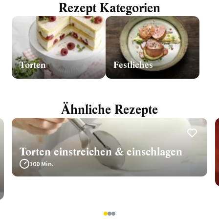
Rezept Kategorien
Torten
Festliches
Ähnliche Rezepte
Torten einstreichen & einschlagen
100 Min.
1
2
3