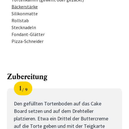
Bäckerstärke
Silikonmatte
Rollstab
Stecknadeln
Fondant-Glätter
Pizza-Schneider
Zubereitung
1
9
Schritt
von
Den gefüllten Tortenboden auf das Cake
Board setzen und auf dem Drehteller
platzieren. Etwa ein Drittel der Buttercreme
auf die Torte geben und mit der Teigkarte