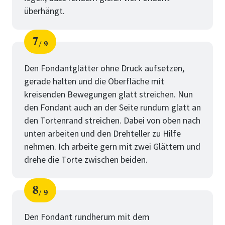
überhängt.
7
9
Schritt
von
Den Fondantglätter ohne Druck aufsetzen,
gerade halten und die Oberfläche mit
kreisenden Bewegungen glatt streichen. Nun
den Fondant auch an der Seite rundum glatt an
den Tortenrand streichen. Dabei von oben nach
unten arbeiten und den Drehteller zu Hilfe
nehmen. Ich arbeite gern mit zwei Glättern und
drehe die Torte zwischen beiden.
8
9
Schritt
von
Den Fondant rundherum mit dem