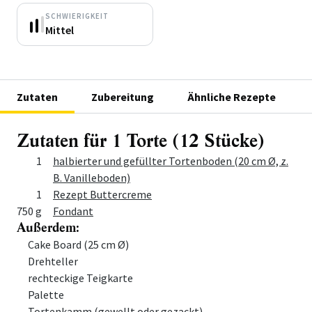
SCHWIERIGKEIT
Mittel
Zutaten
Zubereitung
Ähnliche Rezepte
Zutaten für 1 Torte (12 Stücke)
Menge
Zutat
1
halbierter und gefüllter Tortenboden (20 cm Ø, z.
B. Vanilleboden)
1
Rezept Buttercreme
750 g
Fondant
Außerdem:
Menge
Zutat
Cake Board (25 cm Ø)
Drehteller
rechteckige Teigkarte
Palette
Tortenkamm (gewellt oder gezackt)