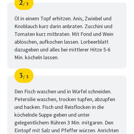
2
3
Schritt
von
Öl in einem Topf erhitzen. Anis, Zwiebel und
Knoblauch kurz darin anbraten. Zucchini und
Tomaten kurz mitbraten. Mit Fond und Wein
ablöschen, aufkochen lassen. Lorbeerblatt
dazugeben und alles bei mittlerer Hitze 5-6
Min. köcheln lassen.
3
3
Schritt
von
Den Fisch waschen und in Würfel schneiden.
Petersilie waschen, trocken tupfen, abzupfen
und hacken. Fisch und Reisflocken in die
köchelnde Suppe geben und unter
gelegentlichem Rühren 3 Min. mitgaren. Den
Eintopf mit Salz und Pfeffer würzen. Anrichten