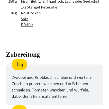
150 g
Fischfilet (z. B. Thunfisch, Lachs oder Seelachs)
1-2 Stängel Petersilie
30 g
Reisflocken
Salz
Pfeffer
Zubereitung
1
3
Schritt
von
Zwiebel und Knoblauch schälen und würfeln.
Zucchino putzen, waschen und in Scheiben
schneiden. Tomaten waschen und würfeln,
dabei den Stielansatz entfernen.