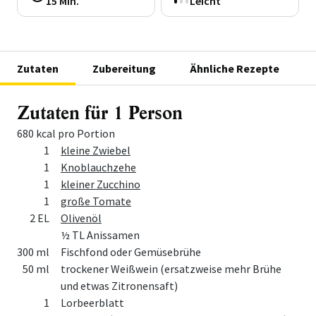
15 Min.
Leicht
Zutaten
Zubereitung
Ähnliche Rezepte
Zutaten für 1 Person
680 kcal pro Portion
Menge
Zutat
1
kleine Zwiebel
1
Knoblauchzehe
1
kleiner Zucchino
1
große Tomate
2 EL
Olivenöl
½ TL Anissamen
300 ml
Fischfond oder Gemüsebrühe
50 ml
trockener Weißwein (ersatzweise mehr Brühe
und etwas Zitronensaft)
1
Lorbeerblatt