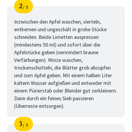
2
3
Schritt
von
Inzwischen den Apfel waschen, vierteln,
entkernen und ungeschält in grobe Stücke
schneiden. Beide Limetten auspressen
(mindestens 50 ml) und sofort über die
Apfelstücke geben (vermindert braune
Verfärbungen). Minze waschen,
trockenschütteln, die Blätter grob abzupfen
und zum Apfel geben. Mit einem halben Liter
kaltem Wasser aufgießen und entweder mit
einem Pürierstab oder Blender gut zerkleinern.
Dann durch ein feines Sieb passieren
(Überreste entsorgen).
3
3
Schritt
von