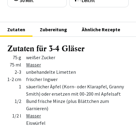
30 Min.
Leicht
Zutaten
Zubereitung
Ähnliche Rezepte
Zutaten für 3-4 Gläser
Menge
Zutat
75 g
weißer Zucker
75 ml
Wasser
2-3
unbehandelte Limetten
1-2 cm
frischer Ingwer
1
säuerlicher Äpfel (Korn- oder Klarapfel, Granny
Smith) oder ersetzen mit 00-200 ml Apfelsaft
1/2
Bund frische Minze (plus Blättchen zum
Garnieren)
1/2 l
Wasser
Eiswürfel