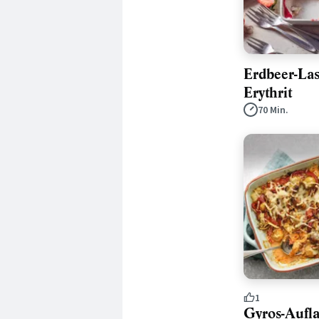
Erdbeer-La
Erythrit
70 Min.
1
Gyros-Aufla