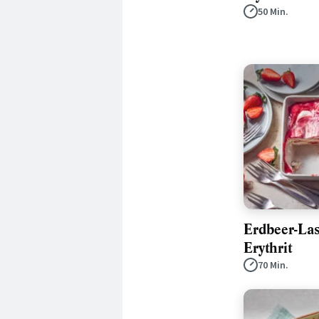
50 Min.
Erdbeer-La
Erythrit
70 Min.