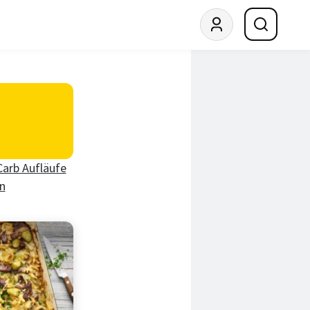
arb Aufläufe
n