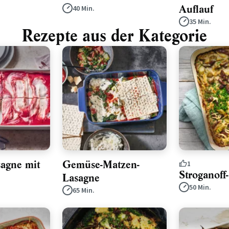
Auflauf
40 Min.
35 Min.
Rezepte aus der Kategorie
sagne mit
Gemüse-Matzen-
1
Stroganoff
Lasagne
50 Min.
65 Min.