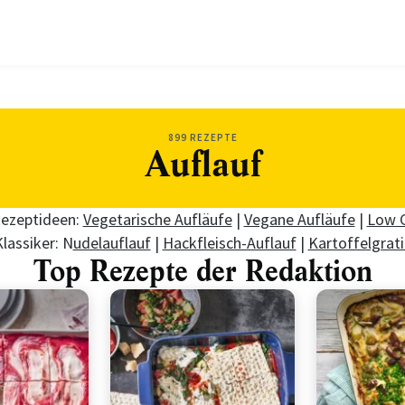
899 REZEPTE
Auflauf
Rezeptideen:
Vegetarische Aufläufe
|
Vegane Aufläufe
|
Low C
lassiker: N
udelauflauf
|
Hackfleisch-Auflauf
|
Kartoffelgrati
Top Rezepte der Redaktion