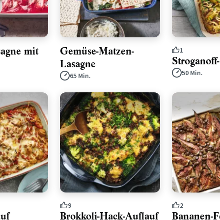
sagne mit
Gemüse-Matzen-
1
Stroganoff
Lasagne
50 Min.
65 Min.
9
2
uf
Brokkoli-Hack-Auflauf
Bananen-F