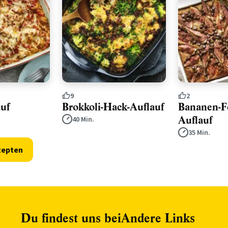
9
2
uf
Brokkoli-Hack-Auflauf
Bananen-F
Auflauf
40 Min.
35 Min.
zepten
Du findest uns bei
Andere Links