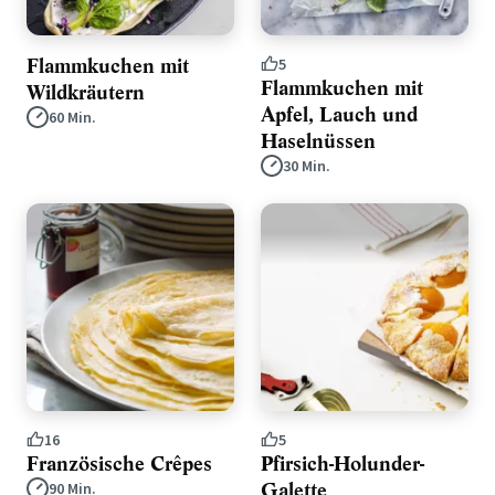
Flammkuchen mit
5
Flammkuchen mit
Wildkräutern
Apfel, Lauch und
60 Min.
Haselnüssen
30 Min.
16
5
Französische Crêpes
Pfirsich-Holunder-
Galette
90 Min.