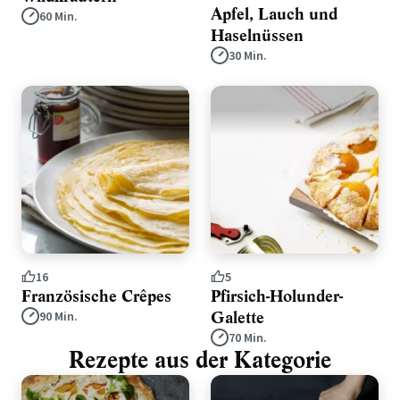
Apfel, Lauch und
60 Min.
Haselnüssen
30 Min.
16
5
Französische Crêpes
Pfirsich-Holunder-
Galette
90 Min.
70 Min.
Rezepte aus der Kategorie