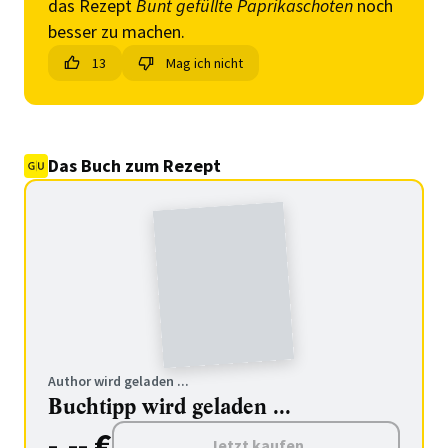
das Rezept
Bunt gefüllte Paprikaschoten
noch
besser zu machen.
13
Mag ich nicht
Das Buch zum Rezept
Author wird geladen ...
Buchtipp wird geladen ...
-.-- €
Jetzt kaufen