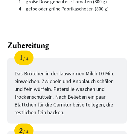
1
große Dose gehäutete Tomaten (800 g)
4
gelbe oder grüne Paprikaschoten (800 g)
Zubereitung
1
4
Schritt
von
Das Brötchen in der lauwarmen Milch 10 Min.
einweichen. Zwiebeln und Knoblauch schälen
und fein würfeln. Petersilie waschen und
trockenschütteln. Nach Belieben ein paar
Blättchen für die Garnitur beiseite legen, die
restlichen fein hacken.
2
4