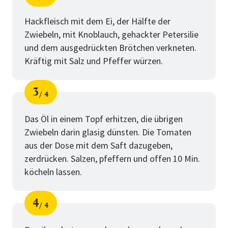
Schritt
von
Hackfleisch mit dem Ei, der Hälfte der
Zwiebeln, mit Knoblauch, gehackter Petersilie
und dem ausgedrückten Brötchen verkneten.
Kräftig mit Salz und Pfeffer würzen.
3
4
Schritt
von
Das Öl in einem Topf erhitzen, die übrigen
Zwiebeln darin glasig dünsten. Die Tomaten
aus der Dose mit dem Saft dazugeben,
zerdrücken. Salzen, pfeffern und offen 10 Min.
köcheln lassen.
4
4
Schritt
von