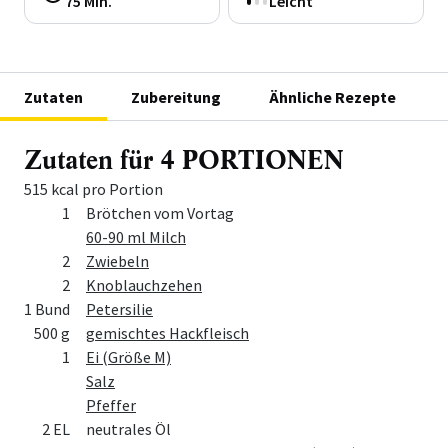
75 Min.
Leicht
Zutaten
Zubereitung
Ähnliche Rezepte
Zutaten für 4 PORTIONEN
515 kcal pro Portion
Menge
Zutat
1
Brötchen vom Vortag
60-90 ml Milch
2
Zwiebeln
2
Knoblauchzehen
1 Bund
Petersilie
500 g
gemischtes Hackfleisch
1
Ei (Größe M)
Salz
Pfeffer
2 EL
neutrales Öl