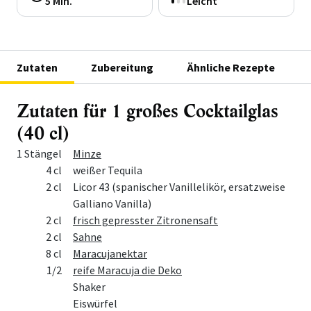
5 Min.
Leicht
Zutaten
Zubereitung
Ähnliche Rezepte
Zutaten für 1 großes Cocktailglas
(40 cl)
Menge
Zutat
1 Stängel
Minze
4 cl
weißer Tequila
2 cl
Licor 43 (spanischer Vanillelikör, ersatzweise
Galliano Vanilla)
2 cl
frisch gepresster Zitronensaft
2 cl
Sahne
8 cl
Maracujanektar
1/2
reife Maracuja die Deko
Shaker
Eiswürfel