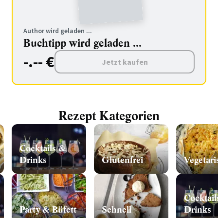
Author wird geladen ...
Buchtipp wird geladen ...
-.-- €
Jetzt kaufen
Rezept Kategorien
Cocktails &
Drinks
Glutenfrei
Vegetari
Cocktail
Party & Büfett
Schnell
Drinks