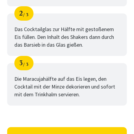
2
3
Schritt
von
Das Cocktailglas zur Hälfte mit gestoßenem
Eis füllen. Den Inhalt des Shakers dann durch
das Barsieb in das Glas gießen.
3
3
Schritt
von
Die Maracujahälfte auf das Eis legen, den
Cocktail mit der Minze dekorieren und sofort
mit dem Trinkhalm servieren.