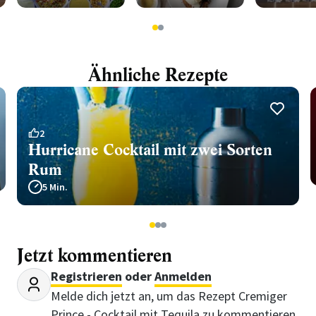
1
2
Ähnliche Rezepte
2
Hurricane Cocktail mit zwei Sorten
Rum
5 Min.
1
2
3
Jetzt kommentieren
Registrieren
oder
Anmelden
Melde dich jetzt an, um das Rezept Cremiger
Prince - Cocktail mit Tequila zu kommentieren