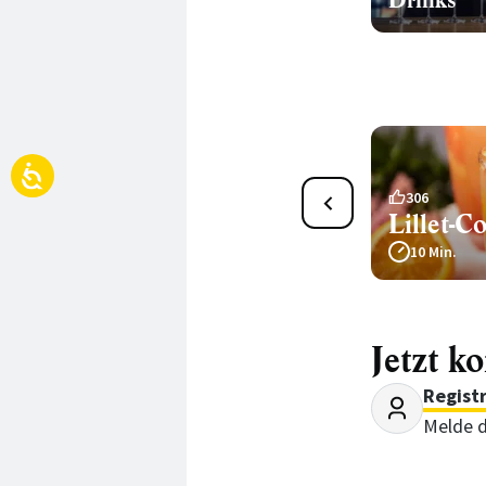
Drinks
9
306
Glühwein mit Gin
Lillet-C
30 Min.
10 Min.
Jetzt k
Regist
Melde d