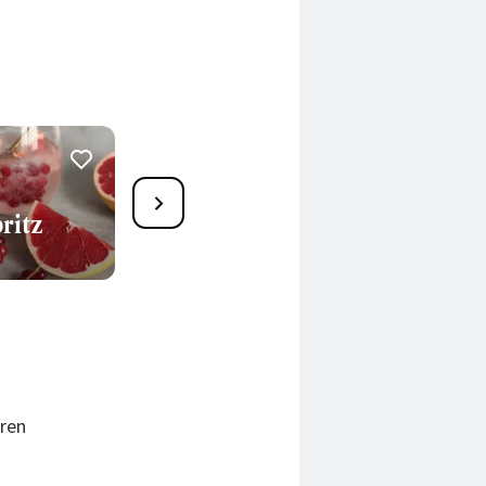
9
ritz
Glühwein mit Gin
30 Min.
ren