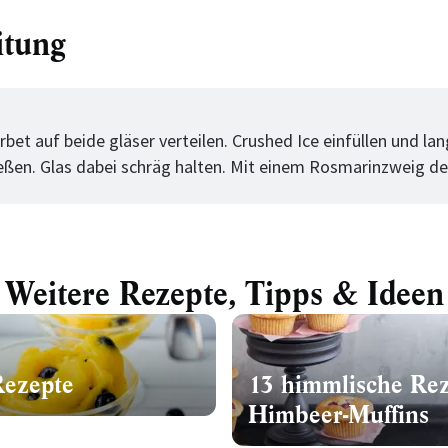
itung
tt
bet auf beide gläser verteilen. Crushed Ice einfüllen und l
eßen. Glas dabei schräg halten. Mit einem Rosmarinzweig de
Weitere Rezepte, Tipps & Ideen
Rezepte
13 himmlische Rez
Himbeer-Muffins