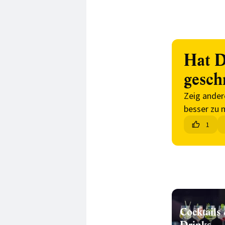
Hat D
gesch
Zeig ander
besser zu 
1
Cocktails