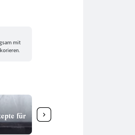
angsam mit
korieren.
epte für
Die besten Drinks &
Cocktails mit Wodka