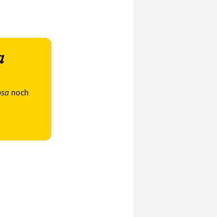
a
osa
noch