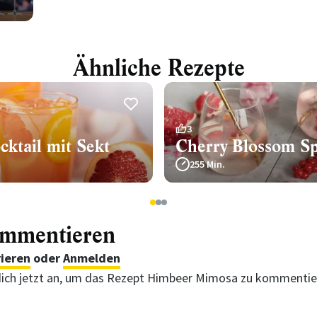
Ähnliche Rezepte
3
ocktail mit Sekt
Cherry Blossom Sp
255 Min.
1
2
3
ommentieren
rieren
oder
Anmelden
ich jetzt an, um das Rezept Himbeer Mimosa zu kommentie