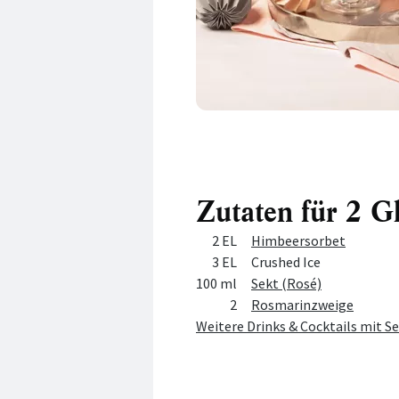
Zutaten für 2 G
Menge
Zutat
2 EL
Himbeersorbet
3 EL
Crushed Ice
100 ml
Sekt (Rosé)
2
Rosmarinzweige
Weitere Drinks & Cocktails mit S