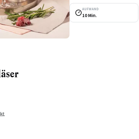
AUFWAND
10 Min.
läser
ekt