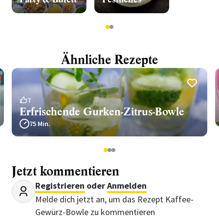
1
2
Ähnliche Rezepte
7
Erfrischende Gurken-Zitrus-Bowle
75 Min.
1
2
3
Jetzt kommentieren
Registrieren
oder
Anmelden
Melde dich jetzt an, um das Rezept Kaffee-
Gewürz-Bowle zu kommentieren