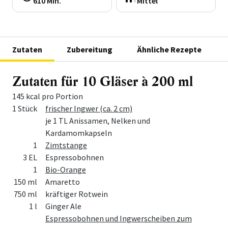
610 Min.
Mittel
Zutaten
Zubereitung
Ähnliche Rezepte
Zutaten für 10 Gläser à 200 ml
145 kcal pro Portion
Menge
Zutat
1 Stück
frischer Ingwer (ca. 2 cm)
je 1 TL Anissamen, Nelken und
Kardamomkapseln
1
Zimtstange
3 EL
Espressobohnen
1
Bio-Orange
150 ml
Amaretto
750 ml
kräftiger Rotwein
1 l
Ginger Ale
Espressobohnen und Ingwerscheiben zum