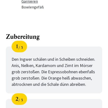
Garnieren
Bowlengefäß
Zubereitung
1
3
Schritt
von
Den Ingwer schälen und in Scheiben schneiden.
Anis, Nelken, Kardamom und Zimt im Mörser
grob zerstoßen. Die Espressobohnen ebenfalls
grob zerstoßen. Die Orange heiß abwaschen,
abtrocknen und die Schale dünn abreiben.
2
3
Schritt
von