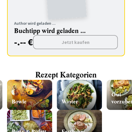
Author wird geladen ...
Buchtipp wird geladen ...
-.-- €
Jetzt kaufen
Rezept Kategorien
Gut
Bowle
Winter
vorzuber
Party & Büfett
Festliches