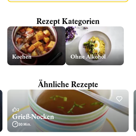
Rezept Kategorien
Kochen
Ohne Alkohol
Ähnliche Rezepte
2
Grieß-Nocken
30 Min.