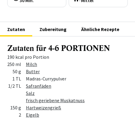
30 Min.
Mittel
Zutaten
Zubereitung
Ähnliche Rezepte
Zutaten für 4-6 PORTIONEN
190 kcal pro Portion
Menge
Zutat
250 ml
Milch
50 g
Butter
1 TL
Madras-Currypulver
1/2 TL
Safranfäden
Salz
frisch geriebene Muskatnuss
150 g
Hartweizengrieß
2
Eigelb