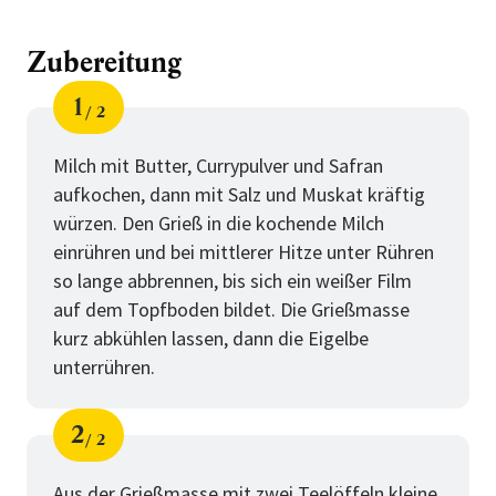
Zubereitung
1
2
Schritt
von
Milch mit Butter, Currypulver und Safran
aufkochen, dann mit Salz und Muskat kräftig
würzen. Den Grieß in die kochende Milch
einrühren und bei mittlerer Hitze unter Rühren
so lange abbrennen, bis sich ein weißer Film
auf dem Topfboden bildet. Die Grießmasse
kurz abkühlen lassen, dann die Eigelbe
unterrühren.
2
2
Schritt
von
Aus der Grießmasse mit zwei Teelöffeln kleine