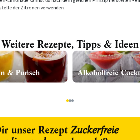
n-Limonade kannst du nach dem gleichen Prinzip herstellen - ei
telle der Zitronen verwenden.
Weitere Rezepte, Tipps & Ideen
n & Punsch
Alkoholfreie Cockt
1
2
3
ir unser Rezept
Zuckerfreie