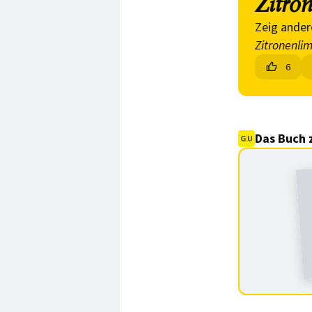
Zitro
Zeig ander
Zitronenli
6
Das Buch 