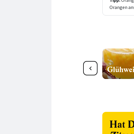
Tipp:
Orange
Orangen ans
Bowlen & Cocktails für
Glühwei
Kinder
Hat D