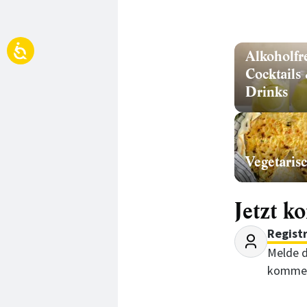
Alkoholfr
Cocktails
Drinks
Vegetaris
Jetzt k
Regist
Melde d
kommen