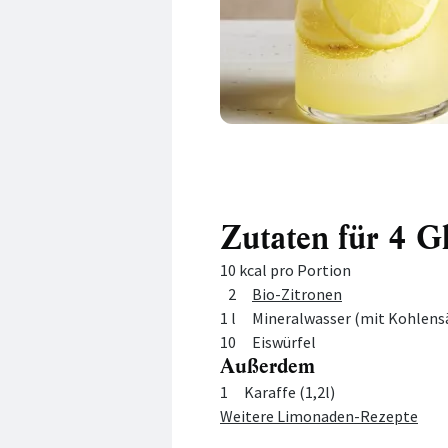
Zutaten für 4 G
10 kcal pro Portion
Menge
Zutat
2
Bio-Zitronen
1 l
Mineralwasser (mit Kohlens
10
Eiswürfel
Außerdem
Menge
Zutat
1
Karaffe (1,2l)
Weitere Limonaden-Rezepte