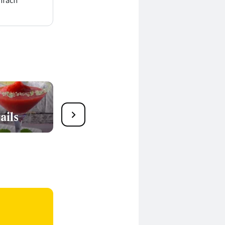
nfach
ails
Bowlen & Cocktails für
Kinder