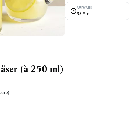
AUFWAND
35 Min.
läser (à 250 ml)
äure)