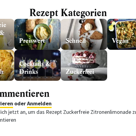
Rezept Kategorien
eie
 &
Preiswert
Schnell
Vegan
Cocktails &
ch
Drinks
Zuckerfrei
ommentieren
rieren
oder
Anmelden
ich jetzt an, um das Rezept Zuckerfreie Zitronenlimonade z
tieren