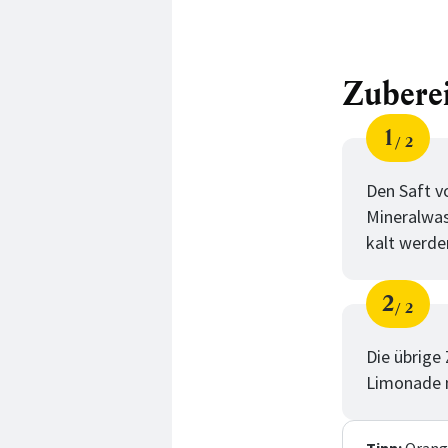
Zubere
1
2
Schri
von
Den Saft v
Mineralwas
kalt werde
2
2
Schri
von
Die übrige
Limonade m