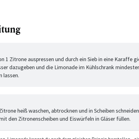
itung
tt
on 1 Zitrone auspressen und durch ein Sieb in eine Karaffe g
ser dazugeben und die Limonade im Kühlschrank mindesten
n lassen.
tt
 Zitrone heiß waschen, abtrocknen und in Scheiben schneiden
it den Zitronenscheiben und Eiswürfeln in Gläser füllen.