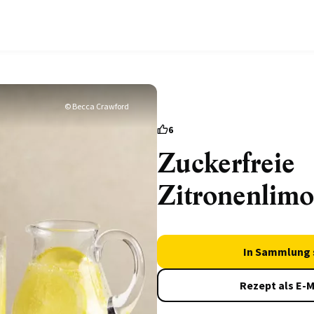
© Becca Crawford
6
Zuckerfreie
Zitronenlim
In Sammlung 
Rezept als E-M