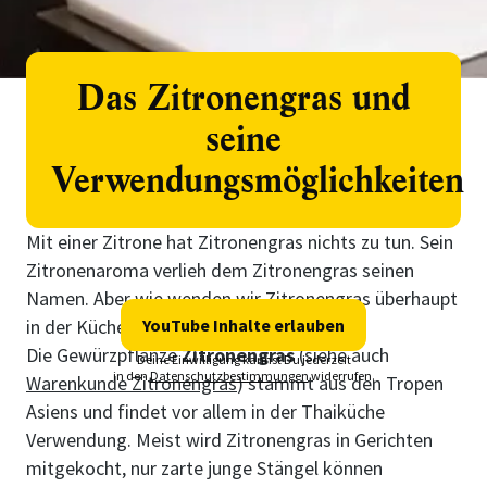
Das Zitronengras und
seine
Verwendungsmöglichkeiten
Mit einer Zitrone hat Zitronengras nichts zu tun. Sein
Zitronenaroma verlieh dem Zitronengras seinen
Namen. Aber wie wenden wir Zitronengras überhaupt
in der Küche an?
YouTube Inhalte erlauben
Die Gewürzpflanze
Zitronengras
(siehe auch
Deine Einwilligung kannst Du jederzeit
in den
Datenschutzbestimmungen
widerrufen.
Warenkunde Zitronengras
) stammt aus den Tropen
Asiens und findet vor allem in der Thaiküche
Verwendung. Meist wird Zitronengras in Gerichten
mitgekocht, nur zarte junge Stängel können