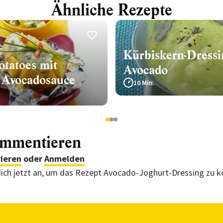
Ähnliche Rezepte
Kürbiskern-Dressi
otatoes mit
Avocado
r Avocadosauce
10 Min.
1
2
3
ommentieren
rieren
oder
Anmelden
ich jetzt an, um das Rezept Avocado-Joghurt-Dressing zu