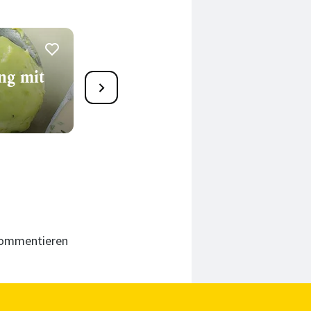
ng mit
7
Avocado mit karibischer
Ananas-Ingwer-Salsa
150 Min.
 kommentieren