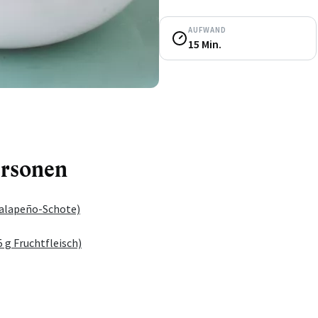
AUFWAND
15 Min.
ersonen
 Jalapeño-Schote)
5 g Fruchtfleisch)