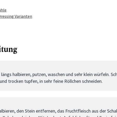
ühle
Dressing Varianten
itung
tt
 längs halbieren, putzen, waschen und sehr klein würfeln. Sc
und trocken tupfen, in sehr feine Röllchen schneiden.
tt
lbieren, den Stein entfernen, das Fruchtfleisch aus der Scha