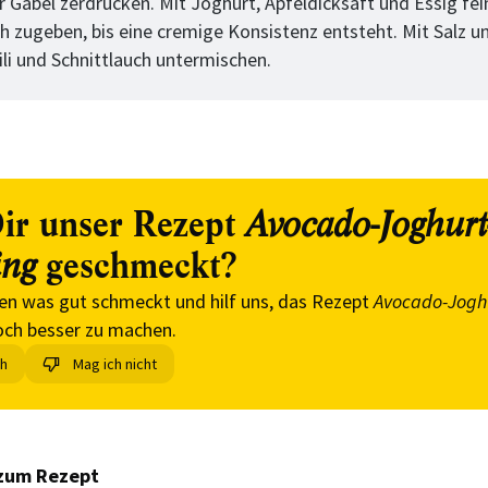
r Gabel zerdrücken. Mit Joghurt, Apfeldicksaft und Essig fein
ch zugeben, bis eine cremige Konsistenz entsteht. Mit Salz u
ili und Schnittlauch untermischen.
ir unser Rezept
Avocado-Joghurt
geschmeckt?
ing
en was gut schmeckt und hilf uns, das Rezept
Avocado-Jogh
ch besser zu machen.
ch
Mag ich nicht
zum Rezept