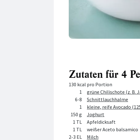
Zutaten für 4 P
130 kcal pro Portion
Menge
Zutat
1
grüne Chilischote (z. B.
6-8
Schnittlauchhalme
1
kleine, reife Avocado (12
150 g
Joghurt
1 TL
Apfeldicksaft
1 TL
weißer Aceto balsamico
2-3 EL
Milch