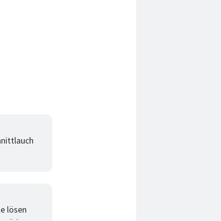
hnittlauch
le lösen