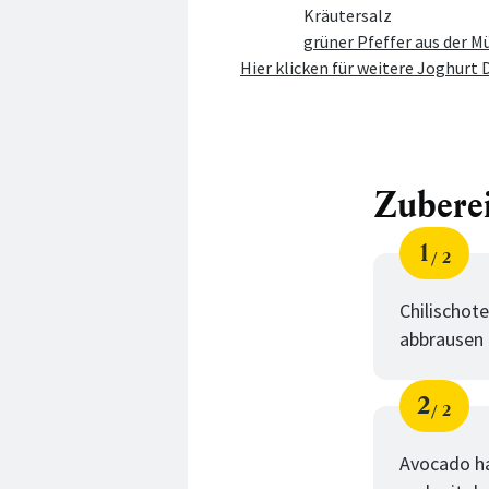
Kräutersalz
grüner Pfeffer aus der M
Hier klicken für weitere Joghurt 
Zubere
1
2
Schri
von
Chilischote
abbrausen 
2
2
Schri
von
Avocado ha