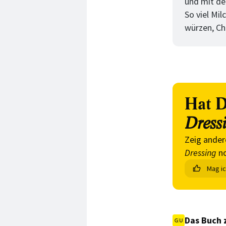
und mit de
So viel Mil
würzen, Ch
Hat D
Dress
Zeig ander
Dressing
no
Mag i
Das Buch 