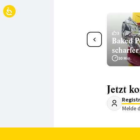
7
3
Avocado mit karibischer
Baked P
Ananas-Ingwer-Salsa
scharfe
150 Min.
30 Min.
Jetzt k
Regist
Melde d