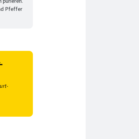
 pürieren.
nd Pfeffer
-
urt-