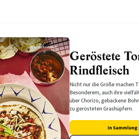
© Silvio Knezevic
Geröstete Tor
Rindfleisch
Nicht nur die Größe machen T
Besonderem, auch ihre vielfäl
über Chorizo, gebackene Bohn
zu gerösteten Grashüpfern.
In Sammlung 