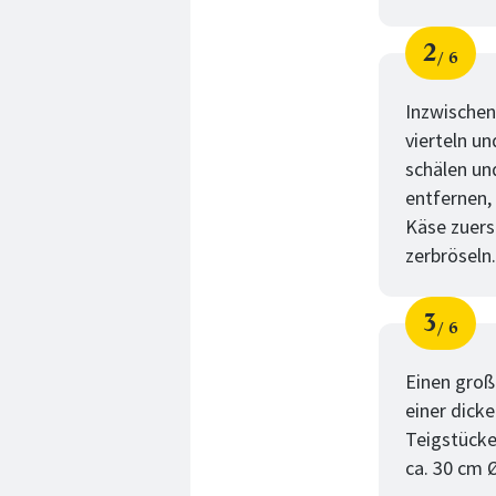
2
6
Schri
von
Inzwischen
vierteln un
schälen un
entfernen,
Käse zuers
zerbröseln.
3
6
Schri
von
Einen groß
einer dick
Teigstücke
ca. 30 cm Ø