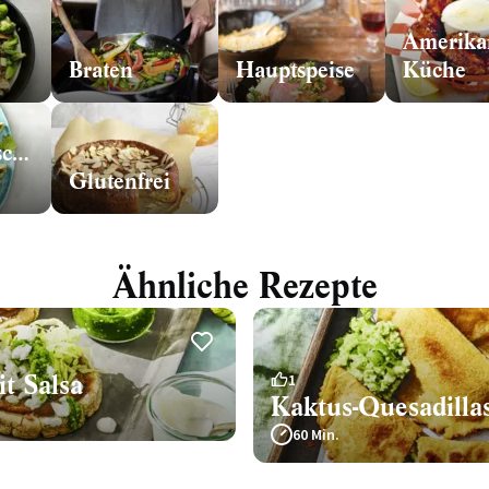
Amerika
Braten
Hauptspeise
Küche
sche
Glutenfrei
Ähnliche Rezepte
t Salsa
1
Kaktus-Quesadilla
60 Min.