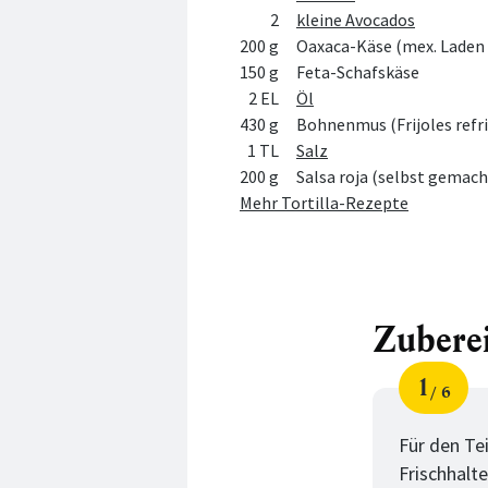
2
kleine Avocados
200 g
Oaxaca-Käse (mex. Laden 
150 g
Feta-Schafskäse
2 EL
Öl
430 g
Bohnenmus (Frijoles refri
1 TL
Salz
200 g
Salsa roja (selbst gemach
Mehr Tortilla-Rezepte
Zubere
1
6
Schri
von
Für den Te
Frischhalt