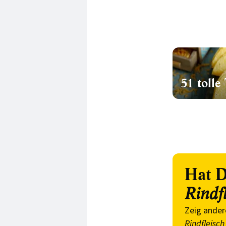
51 tolle
Hat D
Rindf
Zeig ander
Rindfleisch