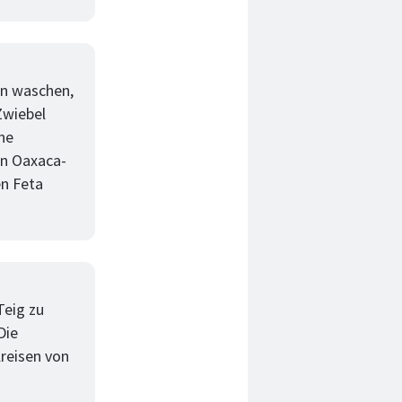
en waschen,
Zwiebel
rne
en Oaxaca-
en Feta
Teig zu
Die
reisen von