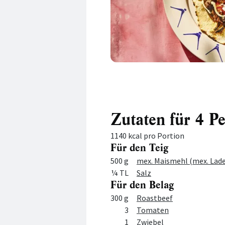
Zutaten für 4 P
1140 kcal pro Portion
Für den Teig
Menge
Zutat
500 g
mex. Maismehl (mex. Lade
¼ TL
Salz
Für den Belag
Menge
Zutat
300 g
Roastbeef
3
Tomaten
1
Zwiebel