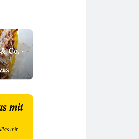
& Co. -
was
as mit
illas mit