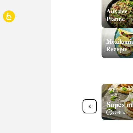
Aus der
Pfanne
Mexikani
Rezepte
Rindfleisch-Tostadas mit
Sopes mi
Salat
60 Min.
150 Min.