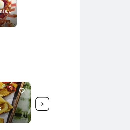
nische
Rindfleisch-Tostadas mit
s
Salat
150 Min.