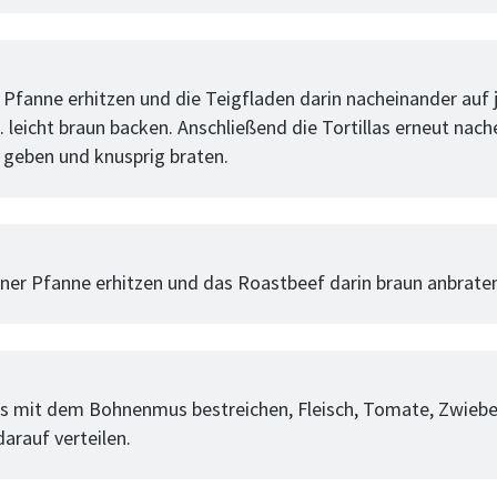
tt
 Pfanne erhitzen und die Teigfladen darin nacheinander auf 
n. leicht braun backen. Anschließend die Tortillas erneut nach
 geben und knusprig braten.
tt
einer Pfanne erhitzen und das Roastbeef darin braun anbrate
tt
las mit dem Bohnenmus bestreichen, Fleisch, Tomate, Zwiebe
arauf verteilen.