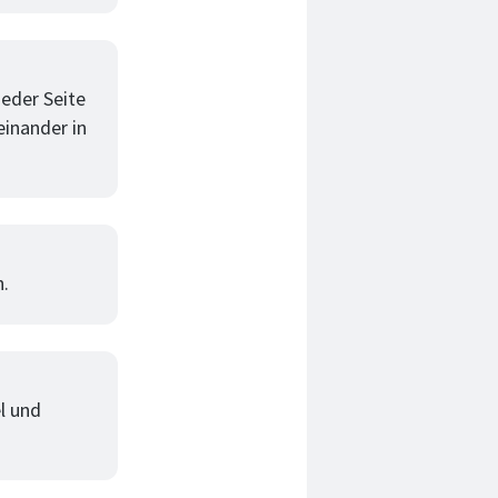
jeder Seite
einander in
n.
l und