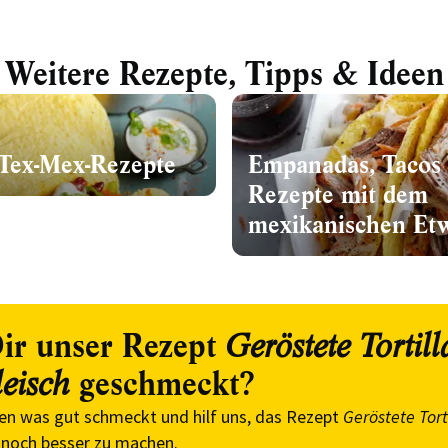
Weitere Rezepte, Tipps & Ideen
 Tex-Mex-Rezepte
Empanadas, Tacos 
Rezepte mit dem
mexikanischen Et
ir unser Rezept
Geröstete Tortill
geschmeckt?
leisch
en was gut schmeckt und hilf uns, das Rezept
Geröstete Tort
noch besser zu machen.