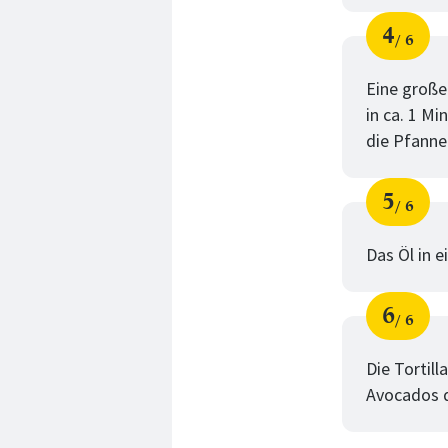
4
6
Schri
von
Eine große
in ca. 1 Mi
die Pfanne
5
6
Schri
von
Das Öl in 
6
6
Schri
von
Die Tortil
Avocados d