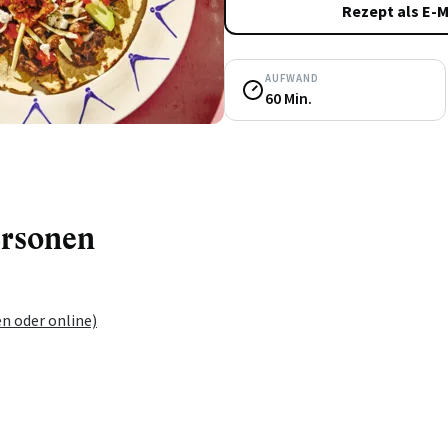
Rezept als E-M
AUFWAND
60 Min.
ersonen
n oder online)