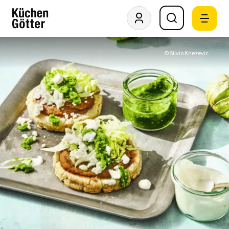
© Silvio Knezevic