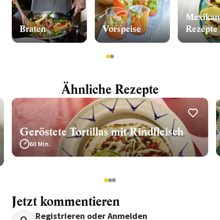
Mexikan
Braten
Vorspeise
Rezepte
1
2
Ähnliche Rezepte
Geröstete Tortillas mit Rindfleisch
60 Min.
1
2
3
Jetzt kommentieren
Registrieren
oder
Anmelden