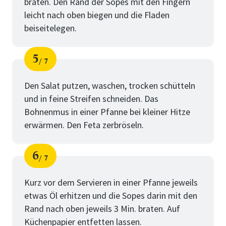
braten. Den Rand der Sopes mit den Fingern
leicht nach oben biegen und die Fladen
beiseitelegen.
5
7
Schritt
von
Den Salat putzen, waschen, trocken schütteln
und in feine Streifen schneiden. Das
Bohnenmus in einer Pfanne bei kleiner Hitze
erwärmen. Den Feta zerbröseln.
6
7
Schritt
von
Kurz vor dem Servieren in einer Pfanne jeweils
etwas Öl erhitzen und die Sopes darin mit den
Rand nach oben jeweils 3 Min. braten. Auf
Küchenpapier entfetten lassen.