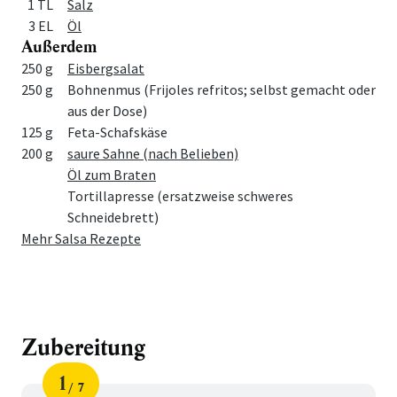
1 TL
Salz
3 EL
Öl
Außerdem
Menge
Zutat
250 g
Eisbergsalat
250 g
Bohnenmus (Frijoles refritos; selbst gemacht oder
aus der Dose)
125 g
Feta-Schafskäse
200 g
saure Sahne (nach Belieben)
Öl zum Braten
Tortillapresse (ersatzweise schweres
Schneidebrett)
Mehr Salsa Rezepte
Zubereitung
1
7