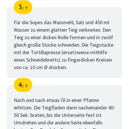
3
7
Schritt
von
Für die Sopes das Maismehl, Salz und 450 ml
Wasser zu einem glatten Teig verkneten. Den
Teig zu einer dicken Rolle formen und in zwölf
gleich große Stücke schneiden. Die Teigstücke
mit der Tortillapresse (ersatzweise mithilfe
eines Schneidebretts) zu fingerdicken Kreisen
von ca. 10 cm Ø drücken.
4
7
Schritt
von
Nach und nach etwas Öl in einer Pfanne
erhitzen. Die Teigfladen darin nacheinander 40-
50 Sek. braten, bis die Unterseite fest ist.
Umdrehen und die andere Seite ebenfalls