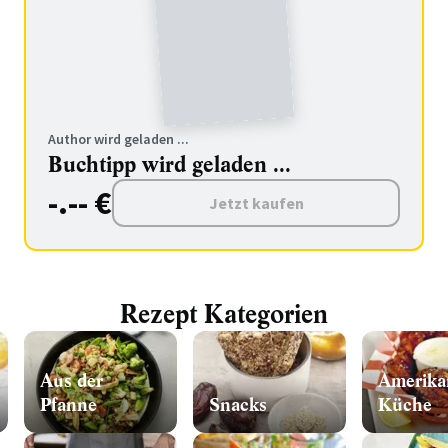
Author wird geladen ...
Buchtipp wird geladen ...
-.-- €
Jetzt kaufen
Rezept Kategorien
Aus der
Amerika
Pfanne
Snacks
Küche