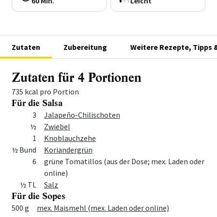
60 Min.
Leicht
Zutaten
Zubereitung
Weitere Rezepte, Tipps 
Zutaten für 4 Portionen
735 kcal pro Portion
Für die Salsa
Menge
Zutat
3
Jalapeño-Chilischoten
½
Zwiebel
1
Knoblauchzehe
½ Bund
Koriandergrün
6
grüne Tomatillos (aus der Dose; mex. Laden oder
online)
½ TL
Salz
Für die Sopes
Menge
Zutat
500 g
mex. Maismehl (mex. Laden oder online)