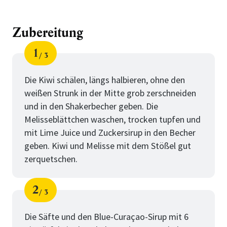
Zubereitung
1
3
Schritt
von
Die Kiwi schälen, längs halbieren, ohne den
weißen Strunk in der Mitte grob zerschneiden
und in den Shakerbecher geben. Die
Melisseblättchen waschen, trocken tupfen und
mit Lime Juice und Zuckersirup in den Becher
geben. Kiwi und Melisse mit dem Stößel gut
zerquetschen.
2
3
Schritt
von
Die Säfte und den Blue-Curaçao-Sirup mit 6