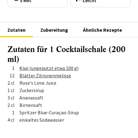
5 Min.
Leicht
Zutaten
Zubereitung
Ähnliche Rezepte
Zutaten für 1 Cocktailschale (200
ml)
Menge
Zutat
1
Kiwi (ungeputzt etwa 100 g)
12
Blätter Zitronenmelisse
2 cl
Rose's Lime Juice
1 cl
Zuckersirup
3 cl
Ananassaft
2 cl
Birnensaft
1
Spritzer Blue-Curaçao-Sirup
4 cl
eiskaltes Sodawasser