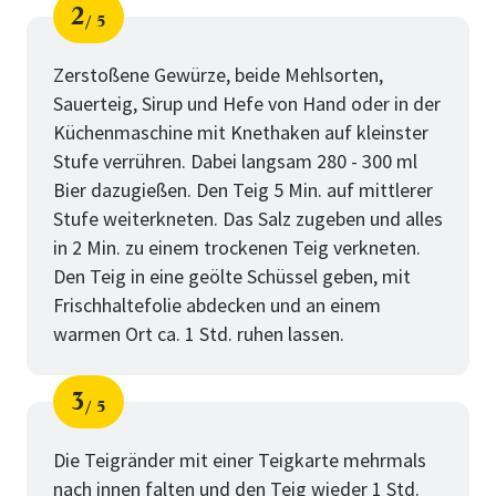
2
5
Schritt
von
Zerstoßene Gewürze, beide Mehlsorten,
Sauerteig, Sirup und Hefe von Hand oder in der
Küchenmaschine mit Knethaken auf kleinster
Stufe verrühren. Dabei langsam 280 - 300 ml
Bier dazugießen. Den Teig 5 Min. auf mittlerer
Stufe weiterkneten. Das Salz zugeben und alles
in 2 Min. zu einem trockenen Teig verkneten.
Den Teig in eine geölte Schüssel geben, mit
Frischhaltefolie abdecken und an einem
warmen Ort ca. 1 Std. ruhen lassen.
3
5
Schritt
von
Die Teigränder mit einer Teigkarte mehrmals
nach innen falten und den Teig wieder 1 Std.