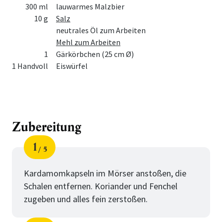
300 ml
lauwarmes Malzbier
10 g
Salz
neutrales Öl zum Arbeiten
Mehl zum Arbeiten
1
Gärkörbchen (25 cm Ø)
1 Handvoll
Eiswürfel
Zubereitung
1
5
Schritt
von
Kardamomkapseln im Mörser anstoßen, die
Schalen entfernen. Koriander und Fenchel
zugeben und alles fein zerstoßen.