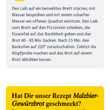
Schritt
von
Den Laib auf ein bemehltes Brett stürzen, mit
Wasser besprühen und mit einem scharfen
Messer ein offenes Quadrat einritzen. Den Laib
vom Brett auf den Pizzastein schieben, die
Eiswürfel auf das Backblech geben und das
Brot 40 - 45 Min. backen. Nach 15 Min. den
Backofen auf 220° zurückschalten. Zuletzt die
Klopfprobe machen und das Brot auf einem
Rost abkühlen lassen.
Hat Dir unser Rezept
Malzbier-
Gewürzbrot
geschmeckt?