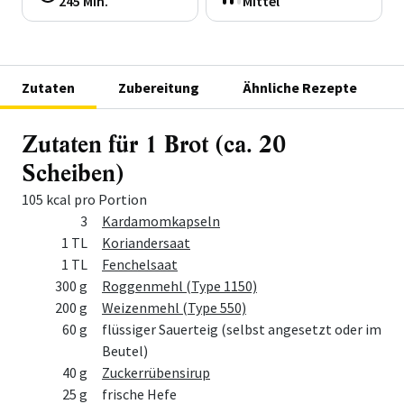
245 Min.
Mittel
Zutaten
Zubereitung
Ähnliche Rezepte
Zutaten für 1 Brot (ca. 20
Scheiben)
105 kcal pro Portion
Menge
Zutat
3
Kardamomkapseln
1 TL
Koriandersaat
1 TL
Fenchelsaat
300 g
Roggenmehl (Type 1150)
200 g
Weizenmehl (Type 550)
60 g
flüssiger Sauerteig (selbst angesetzt oder im
Beutel)
40 g
Zuckerrübensirup
25 g
frische Hefe