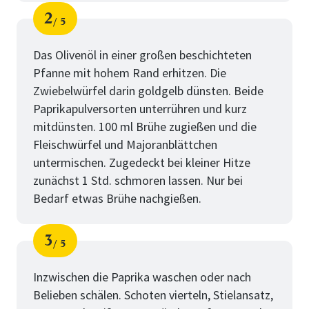
2
5
Schritt
von
Das Olivenöl in einer großen beschichteten
Pfanne mit hohem Rand erhitzen. Die
Zwiebelwürfel darin goldgelb dünsten. Beide
Paprikapulversorten unterrühren und kurz
mitdünsten. 100 ml Brühe zugießen und die
Fleischwürfel und Majoranblättchen
untermischen. Zugedeckt bei kleiner Hitze
zunächst 1 Std. schmoren lassen. Nur bei
Bedarf etwas Brühe nachgießen.
3
5
Schritt
von
Inzwischen die Paprika waschen oder nach
Belieben schälen. Schoten vierteln, Stielansatz,