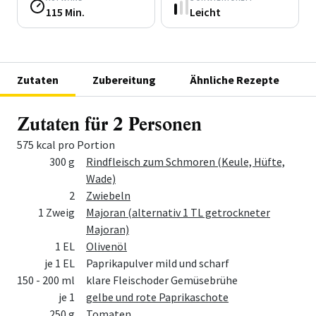
115 Min.
Leicht
Zutaten
Zubereitung
Ähnliche Rezepte
Zutaten für 2 Personen
575 kcal pro Portion
Menge
Zutat
300 g
Rindfleisch zum Schmoren (Keule, Hüfte,
Wade)
2
Zwiebeln
1 Zweig
Majoran (alternativ 1 TL getrockneter
Majoran)
1 EL
Olivenöl
je 1 EL
Paprikapulver mild und scharf
150 - 200 ml
klare Fleischoder Gemüsebrühe
je 1
gelbe und rote Paprikaschote
250 g
Tomaten