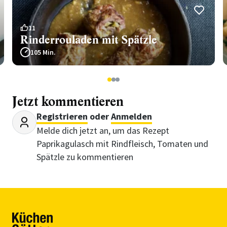
11
Rinderrouladen mit Spätzle
105 Min.
1
2
3
Jetzt kommentieren
Registrieren
oder
Anmelden
Melde dich jetzt an, um das Rezept
Paprikagulasch mit Rindfleisch, Tomaten und
Spätzle zu kommentieren