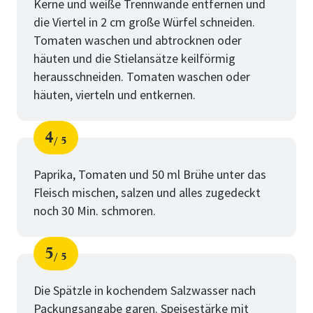
Kerne und weiße Trennwände entfernen und
die Viertel in 2 cm große Würfel schneiden.
Tomaten waschen und abtrocknen oder
häuten und die Stielansätze keilförmig
herausschneiden. Tomaten waschen oder
häuten, vierteln und entkernen.
4
5
Schritt
von
Paprika, Tomaten und 50 ml Brühe unter das
Fleisch mischen, salzen und alles zugedeckt
noch 30 Min. schmoren.
5
5
Schritt
von
Die Spätzle in kochendem Salzwasser nach
Packungsangabe garen. Speisestärke mit