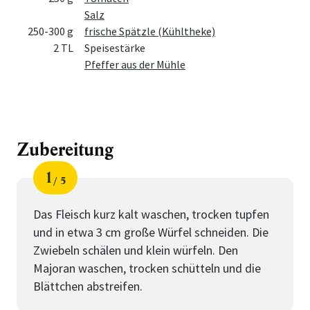
Salz
250-300 g
frische Spätzle (Kühltheke)
2 TL
Speisestärke
Pfeffer aus der Mühle
Zubereitung
1
5
Schritt
von
Das Fleisch kurz kalt waschen, trocken tupfen
und in etwa 3 cm große Würfel schneiden. Die
Zwiebeln schälen und klein würfeln. Den
Majoran waschen, trocken schütteln und die
Blättchen abstreifen.