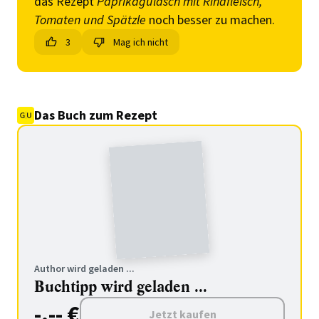
das Rezept
Paprikagulasch mit Rindfleisch,
Tomaten und Spätzle
noch besser zu machen.
3
Mag ich nicht
Das Buch zum Rezept
Author wird geladen ...
Buchtipp wird geladen ...
-.-- €
Jetzt kaufen