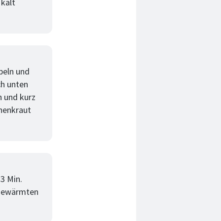
 kalt
ebeln und
ch unten
n und kurz
nenkraut
-3 Min.
rgewärmten