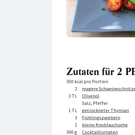
Zutaten für 2
350 kcal pro Portion
Menge
Zutat
2
magere Schweineschnitzel
3 TL
Olivenöl
Salz, Pfeffer
1 TL
getrockneter Thymian
3
Frühlingszwiebeln
1
kleine Knoblauchzehe
300 g
Cocktailtomaten