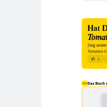
Hat D
Toma
Zeig ander
Tomaten-
1
Das Buch 