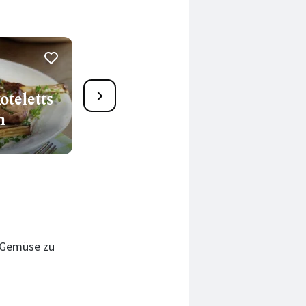
4
teletts
Bohnensalat weiß-grün mit
n
Tomaten und Oliven
30 Min.
-Gemüse zu