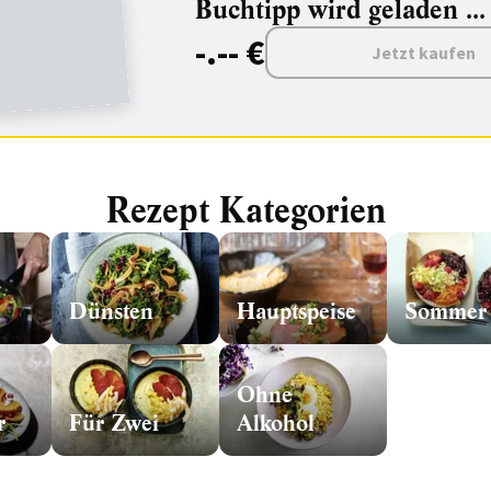
Buchtipp wird geladen ...
-.-- €
Jetzt kaufen
Rezept Kategorien
Dünsten
Hauptspeise
Sommer
Ohne
r
Für Zwei
Alkohol