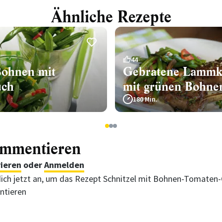
Ähnliche Rezepte
44
ohnen mit
Gebratene Lammko
uch
mit grünen Bohne
180 Min.
1
2
3
ommentieren
rieren
oder
Anmelden
ich jetzt an, um das Rezept Schnitzel mit Bohnen-Tomaten
tieren