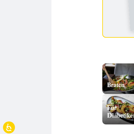
Braten
Für
Diabetike