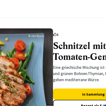
1
© Jörn Rynio
Schnitzel mi
Tomaten-Ge
Eine griechische Mischung is
und grünen Bohnen.Thymian, 
geben mediterrane Würze.
In Sammlung 
Rezept als E-M