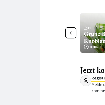
4
11
Bohnensalat weiß-grün mit
Grüne B
Tomaten und Oliven
Knobla
30 Min.
30 Min.
Jetzt k
Regist
Melde d
kommen