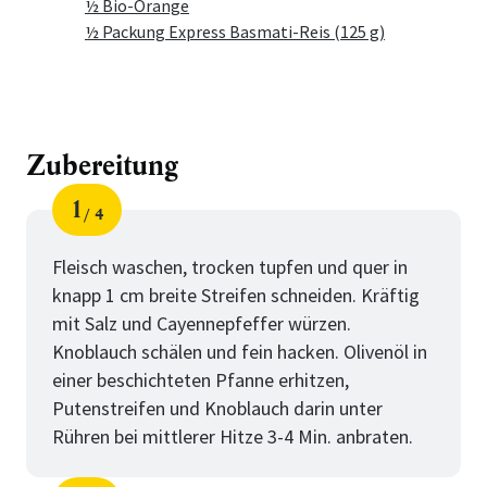
½ Bio-Orange
½ Packung Express Basmati-Reis (125 g)
Zubereitung
1
4
Schritt
von
Fleisch waschen, trocken tupfen und quer in
knapp 1 cm breite Streifen schneiden. Kräftig
mit Salz und Cayennepfeffer würzen.
Knoblauch schälen und fein hacken. Olivenöl in
einer beschichteten Pfanne erhitzen,
Putenstreifen und Knoblauch darin unter
Rühren bei mittlerer Hitze 3-4 Min. anbraten.