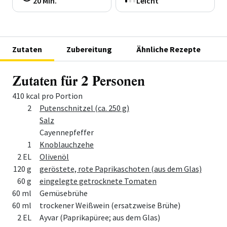
20 Min.
Leicht
Zutaten
Zubereitung
Ähnliche Rezepte
Zutaten für 2 Personen
410 kcal pro Portion
Menge
Zutat
2
Putenschnitzel (ca. 250 g)
Salz
Cayennepfeffer
1
Knoblauchzehe
2 EL
Olivenöl
120 g
geröstete, rote Paprikaschoten (aus dem Glas)
60 g
eingelegte getrocknete Tomaten
60 ml
Gemüsebrühe
60 ml
trockener Weißwein (ersatzweise Brühe)
2 EL
Ayvar (Paprikapüree; aus dem Glas)