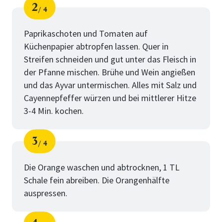
2
4
Schritt
von
Paprikaschoten und Tomaten auf
Küchenpapier abtropfen lassen. Quer in
Streifen schneiden und gut unter das Fleisch in
der Pfanne mischen. Brühe und Wein angießen
und das Ayvar untermischen. Alles mit Salz und
Cayennepfeffer würzen und bei mittlerer Hitze
3-4 Min. kochen.
3
4
Schritt
von
Die Orange waschen und abtrocknen, 1 TL
Schale fein abreiben. Die Orangenhälfte
auspressen.