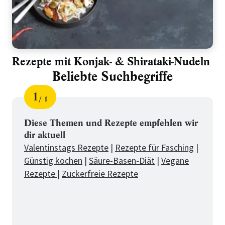
Rezepte mit Konjak- & Shirataki-Nudeln
Beliebte Suchbegriffe
1
1
Schritt
von
für
Beliebte
Diese Themen und Rezepte empfehlen wir
dir aktuell
Suchbegriffe
Valentinstags Rezepte
|
Rezepte für Fasching
|
Günstig kochen
|
Säure-Basen-Diät
|
Vegane
Rezepte
|
Zuckerfreie Rezepte