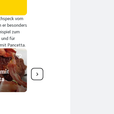
uchspeck vom
h er besonders
ispiel zum
 und für
 mit Pancetta.
1
mit
Fenchelsalat mit
ta
Nusskrokant, Apfel- und
Pancetta-Chips
60 Min.