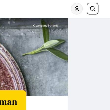
© Wolfgang Schardt
 man