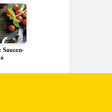
: Saucen-
ia