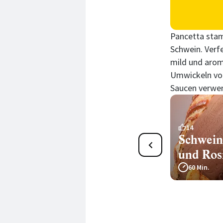
Pancetta stam
Schwein. Verf
mild und arom
Umwickeln von
Saucen verwen
16
14
Spaghetti alla carbonara
Schweine
mit Pancetta
und Ros
30 Min.
60 Min.