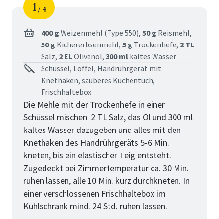
1
4
Schritt
von
400 g
Weizenmehl (Type 550),
50 g
Reismehl,
50 g
Kichererbsenmehl,
5 g
Trockenhefe,
2 TL
Salz,
2 EL
Olivenöl,
300 ml
kaltes Wasser
Schüssel, Löffel, Handrührgerät mit
Knethaken, sauberes Küchentuch,
Frischhaltebox
Die Mehle mit der Trockenhefe in einer
Schüssel mischen. 2 TL Salz, das Öl und 300 ml
kaltes Wasser dazugeben und alles mit den
Knethaken des Handrührgeräts 5-6 Min.
kneten, bis ein elastischer Teig entsteht.
Zugedeckt bei Zimmertemperatur ca. 30 Min.
ruhen lassen, alle 10 Min. kurz durchkneten. In
einer verschlossenen Frischhaltebox im
Kühlschrank mind. 24 Std. ruhen lassen.