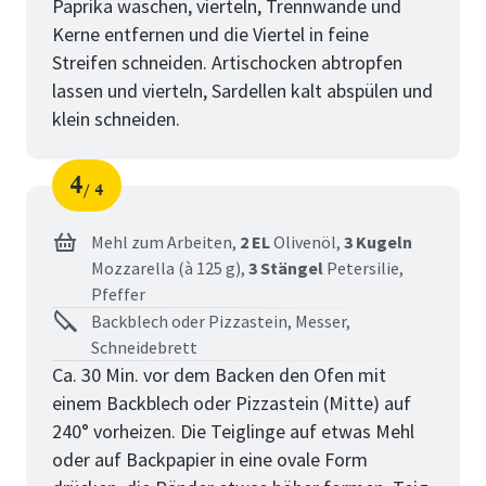
Paprika waschen, vierteln, Trennwände und
Kerne entfernen und die Viertel in feine
Streifen schneiden. Artischocken abtropfen
lassen und vierteln, Sardellen kalt abspülen und
klein schneiden.
4
4
Schritt
von
Mehl zum Arbeiten,
2 EL
Olivenöl,
3 Kugeln
Mozzarella (à 125 g),
3 Stängel
Petersilie,
Pfeffer
Backblech oder Pizzastein, Messer,
Schneidebrett
Ca. 30 Min. vor dem Backen den Ofen mit
einem Backblech oder Pizzastein (Mitte) auf
240° vorheizen. Die Teiglinge auf etwas Mehl
oder auf Backpapier in eine ovale Form