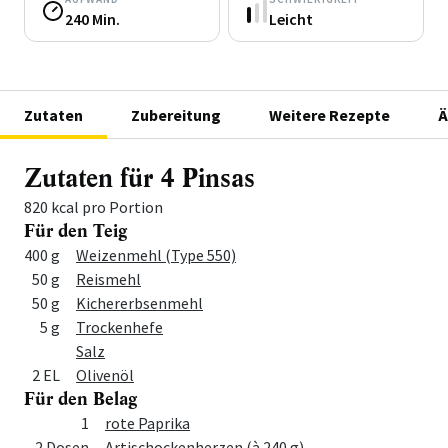
240 Min.
Leicht
Zutaten
Zubereitung
Weitere Rezepte
Ä
Zutaten für 4 Pinsas
820 kcal pro Portion
Für den Teig
Menge
Zutat
400 g
Weizenmehl (Type 550)
50 g
Reismehl
50 g
Kichererbsenmehl
5 g
Trockenhefe
Salz
2 EL
Olivenöl
Für den Belag
Menge
Zutat
1
rote Paprika
2 Dosen
Artischockenherzen (à 240 g)