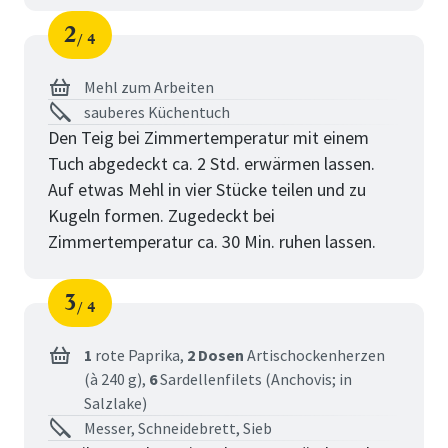
2
4
Schritt
von
Mehl zum Arbeiten
sauberes Küchentuch
Den Teig bei Zimmertemperatur mit einem
Tuch abgedeckt ca. 2 Std. erwärmen lassen.
Auf etwas Mehl in vier Stücke teilen und zu
Kugeln formen. Zugedeckt bei
Zimmertemperatur ca. 30 Min. ruhen lassen.
3
4
Schritt
von
1
rote Paprika,
2 Dosen
Artischockenherzen
(à 240 g),
6
Sardellenfilets (Anchovis; in
Salzlake)
Messer, Schneidebrett, Sieb