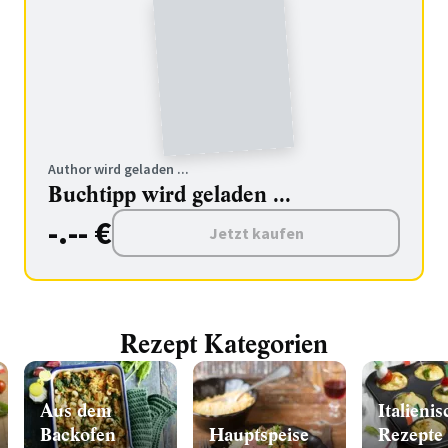
Author wird geladen ...
Buchtipp wird geladen ...
-.-- €
Jetzt kaufen
Rezept Kategorien
Aus dem
Italieni
Backofen
Hauptspeise
Rezepte