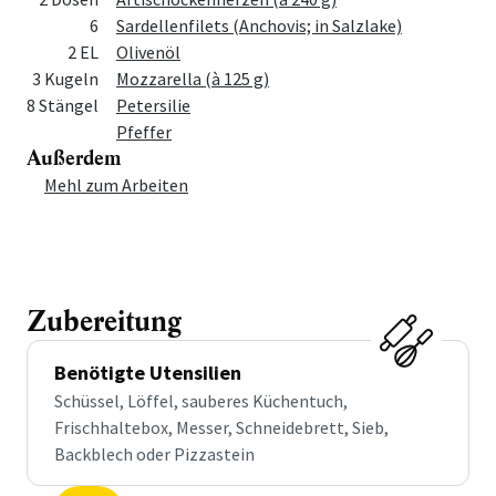
6
Sardellenfilets (Anchovis; in Salzlake)
2 EL
Olivenöl
3 Kugeln
Mozzarella (à 125 g)
8 Stängel
Petersilie
Pfeffer
Außerdem
Menge
Zutat
Mehl zum Arbeiten
Zubereitung
Benötigte Utensilien
Schüssel, Löffel, sauberes Küchentuch,
Frischhaltebox, Messer, Schneidebrett, Sieb,
Backblech oder Pizzastein