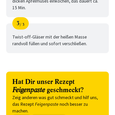
dicken Apfelmuses einkochen, das dauert ca.
15 Min.
3
3
Schritt
von
Twist-off-Gläser mit der heißen Masse
randvoll füllen und sofort verschließen.
Hat Dir unser Rezept
Feigenpaste
geschmeckt?
Zeig anderen was gut schmeckt und hilf uns,
das Rezept
Feigenpaste
noch besser zu
machen.