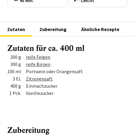
45 Min.
Leicht
Zutaten
Zubereitung
Ähnliche Rezepte
Zutaten für ca. 400 ml
Menge
Zutat
200 g
reife Feigen
300 g
reife Birnen
100 ml
Portwein oder Orangensaft
3 EL
Zitronensaft
400 g
Einmachzucker
1 Pck.
Vanillezucker
Zubereitung