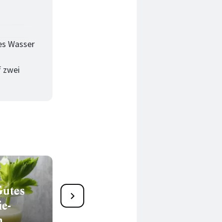
tes Wasser
f zwei
Gutes
Voller Power durch die
e-
kalte Jahreszeit mit
n
unseren Winter-Smoothies