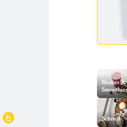
Shakes &
Smoothie
Schnell