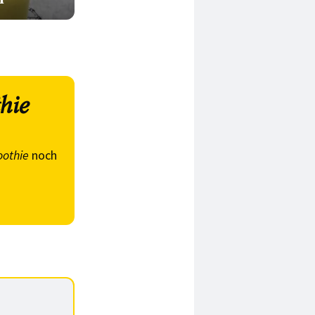
hie
othie
noch