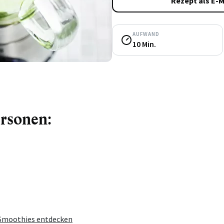
Rezept als E-M
AUFWAND
10 Min.
ersonen:
 Smoothies entdecken