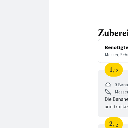
Zubere
Benötigte
Messer, Sch
1
2
Schri
von
3
Bana
Messer
Die Banane
und trocke
2
2