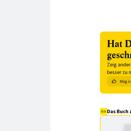
Hat D
gesch
Zeig ander
besser zu 
Mag i
Das Buch 