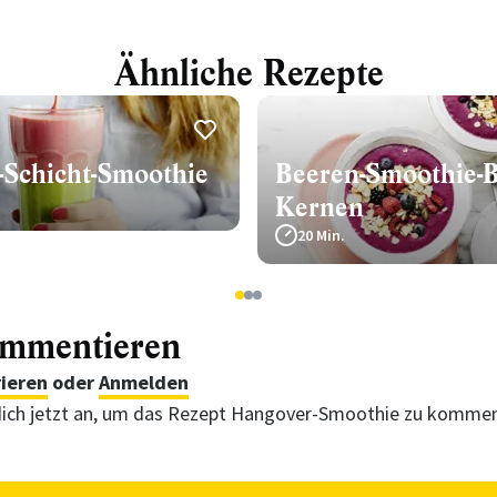
Ähnliche Rezepte
-Schicht-Smoothie
Beeren-Smoothie-B
Kernen
20 Min.
1
2
3
ommentieren
rieren
oder
Anmelden
ich jetzt an, um das Rezept Hangover-Smoothie zu kommen