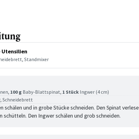
itung
 Utensilien
neidebrett, Standmixer
tt
nen,
100 g
Baby-Blattspinat,
1 Stück
Ingwer (4 cm)
, Schneidebrett
n schälen und in grobe Stücke schneiden. Den Spinat verles
n schütteln. Den Ingwer schälen und grob schneiden.