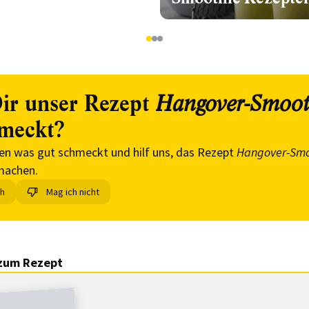
1
2
3
ir unser Rezept
Hangover-Smoot
meckt?
en was gut schmeckt und hilf uns, das Rezept
Hangover-Smo
machen.
ch
Mag ich nicht
zum Rezept