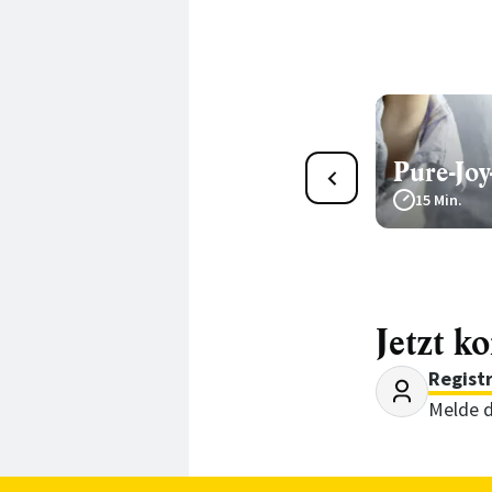
Brunnenkresse-Gurken-
Pure-Joy
Smoothie
15 Min.
15 Min.
Jetzt k
Regist
Melde d