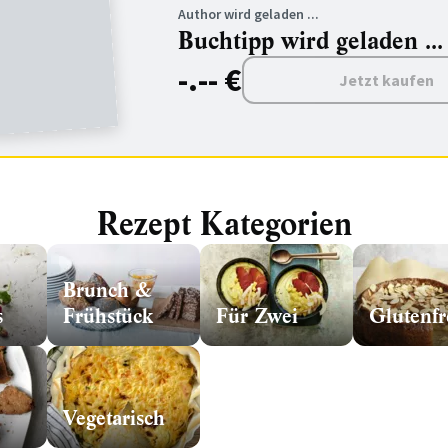
Author wird geladen ...
Buchtipp wird geladen ...
-.-- €
Jetzt kaufen
Rezept Kategorien
Brunch &
s
Frühstück
Für Zwei
Glutenfr
Vegetarisch