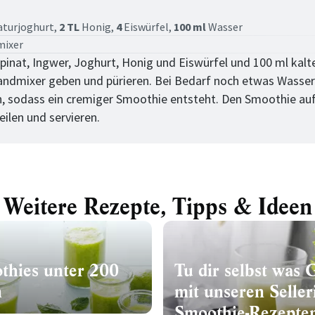
tt
turjoghurt,
2 TL
Honig,
4
Eiswürfel,
100 ml
Wasser
mixer
pinat, Ingwer, Joghurt, Honig und Eiswürfel und 100 ml kal
tandmixer geben und pürieren. Bei Bedarf noch etwas Wasser
, sodass ein cremiger Smoothie entsteht. Den Smoothie au
eilen und servieren.
Weitere Rezepte, Tipps & Ideen
thies unter 200
Tu dir selbst was 
n
mit unseren Selleri
Smoothie-Rezepte