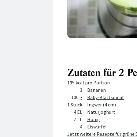
Zutaten für 2 P
195 kcal pro Portion
Menge
Zutat
3
Bananen
100 g
Baby-Blattspinat
1 Stück
Ingwer (4 cm)
4 EL
Naturjoghurt
2 TL
Honig
4
Eiswürfel
Jetzt weitere Rezepte für grüne