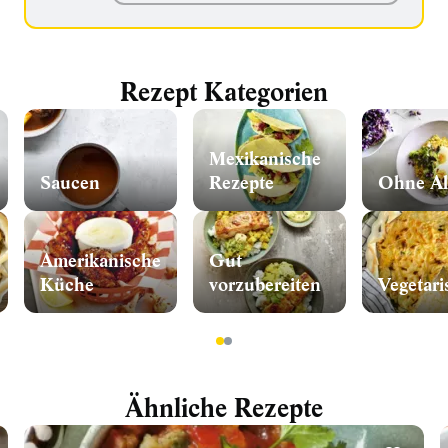
Rezept Kategorien
Mexikanische
Saucen
Rezepte
Ohne Al
Amerikanische
Gut
Küche
vorzubereiten
Vegetari
1
2
Ähnliche Rezepte