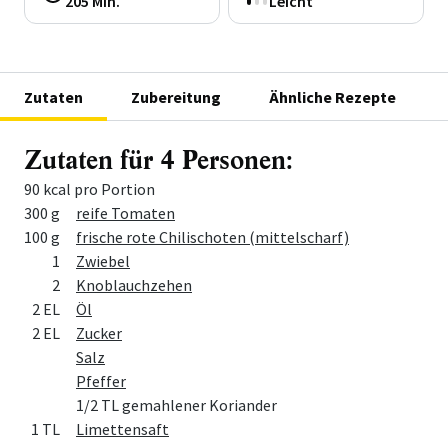
205 Min.
Leicht
Zutaten
Zubereitung
Ähnliche Rezepte
Zutaten für 4 Personen:
90 kcal pro Portion
Menge
Zutat
300 g
reife Tomaten
100 g
frische rote Chilischoten (mittelscharf)
1
Zwiebel
2
Knoblauchzehen
2 EL
Öl
2 EL
Zucker
Salz
Pfeffer
1/2 TL gemahlener Koriander
1 TL
Limettensaft