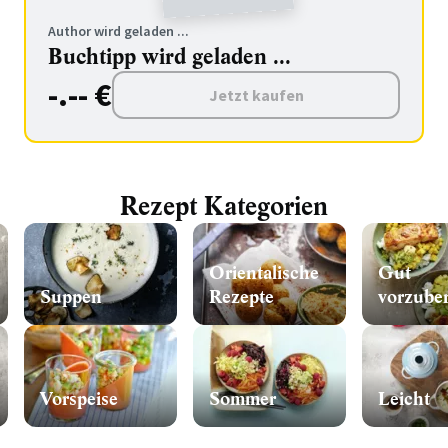
Author wird geladen ...
Buchtipp wird geladen ...
-.-- €
Jetzt kaufen
Rezept Kategorien
Orientalische
Gut
Suppen
Rezepte
vorzuber
Vorspeise
Sommer
Leicht