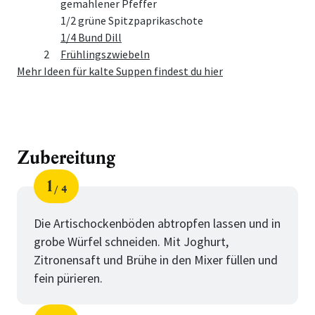
gemahlener Pfeffer
1/2 grüne Spitzpaprikaschote
1/4 Bund Dill
2
Frühlingszwiebeln
Mehr Ideen für kalte Suppen findest du hier
Zubereitung
1
4
Schritt
von
Die Artischockenböden abtropfen lassen und in
grobe Würfel schneiden. Mit Joghurt,
Zitronensaft und Brühe in den Mixer füllen und
fein pürieren.