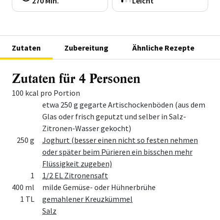
270 Min.
Leicht
Zutaten
Zubereitung
Ähnliche Rezepte
Zutaten für 4 Personen
100 kcal pro Portion
Menge
Zutat
etwa 250 g gegarte Artischockenböden (aus dem
Glas oder frisch geputzt und selber in Salz-
Zitronen-Wasser gekocht)
250 g
Joghurt (besser einen nicht so festen nehmen
oder später beim Pürieren ein bisschen mehr
Flüssigkeit zugeben)
1
1/2 EL Zitronensaft
400 ml
milde Gemüse- oder Hühnerbrühe
1 TL
gemahlener Kreuzkümmel
Salz