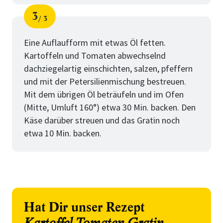
3
3
Schritt
von
Eine Auflaufform mit etwas Öl fetten.
Kartoffeln und Tomaten abwechselnd
dachziegelartig einschichten, salzen, pfeffern
und mit der Petersilienmischung bestreuen.
Mit dem übrigen Öl beträufeln und im Ofen
(Mitte, Umluft 160°) etwa 30 Min. backen. Den
Käse darüber streuen und das Gratin noch
etwa 10 Min. backen.
Hat Dir unser Rezept