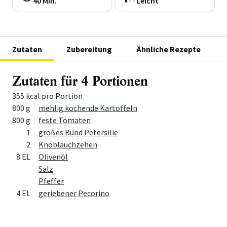
40 Min.
Leicht
Zutaten
Zubereitung
Ähnliche Rezepte
Zutaten für 4 Portionen
355 kcal pro Portion
Menge
Zutat
800 g
mehlig kochende Kartoffeln
800 g
feste Tomaten
1
großes Bund Petersilie
2
Knoblauchzehen
8 EL
Olivenöl
Salz
Pfeffer
4 EL
geriebener Pecorino