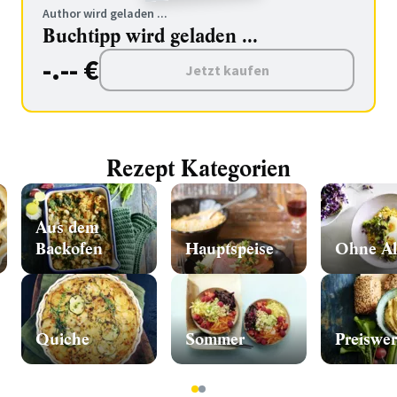
Author wird geladen ...
Buchtipp wird geladen ...
-.-- €
Jetzt kaufen
Rezept Kategorien
Aus dem
Backofen
Hauptspeise
Ohne Al
Quiche
Sommer
Preiswer
1
2