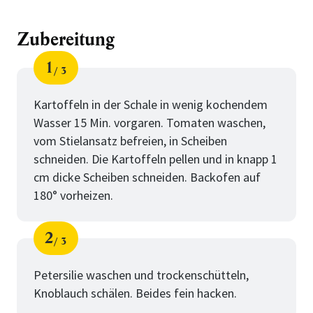
Zubereitung
1
3
Schritt
von
Kartoffeln in der Schale in wenig kochendem
Wasser 15 Min. vorgaren. Tomaten waschen,
vom Stielansatz befreien, in Scheiben
schneiden. Die Kartoffeln pellen und in knapp 1
cm dicke Scheiben schneiden. Backofen auf
180° vorheizen.
2
3
Schritt
von
Petersilie waschen und trockenschütteln,
Knoblauch schälen. Beides fein hacken.