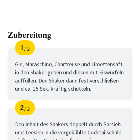
Zubereitung
1
2
Schritt
von
Gin, Maraschino, Chartreuse und Limettensaft
in den Shaker geben und diesen mit Eiswürfeln
auffüllen. Den Shaker dann fest verschließen
und ca. 15 Sek. kräftig schütteln.
2
2
Schritt
von
Den Inhalt des Shakers doppelt durch Barsieb
und Teesieb in die vorgekühlte Cocktailschale