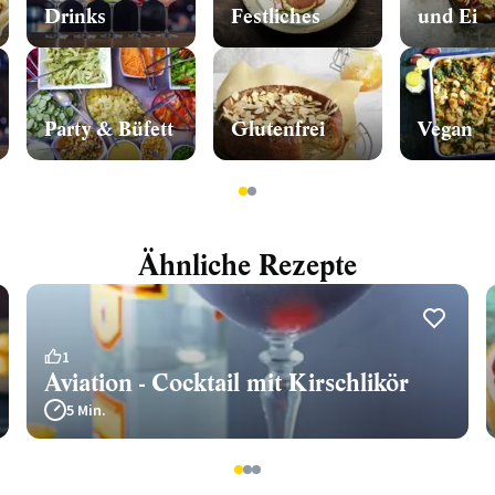
Drinks
Festliches
und Ei
Party & Büfett
Glutenfrei
Vegan
1
2
Ähnliche Rezepte
1
Aviation - Cocktail mit Kirschlikör
5 Min.
1
2
3