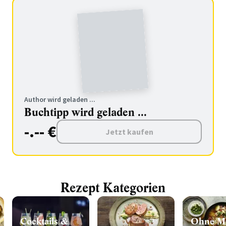
Author wird geladen ...
Buchtipp wird geladen ...
-.-- €
Jetzt kaufen
Rezept Kategorien
Cocktails &
Ohne Mi