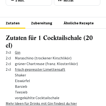
5 Min.
Mittel
Zutaten
Zubereitung
Ähnliche Rezepte
Zutaten für 1 Cocktailschale (20
cl)
Menge
Zutat
3 cl
Gin
2 cl
Maraschino (trockener Kirschlikör)
2 cl
grüner Chartreuse (franz. Klosterlikör)
2 cl
frisch gepresster Limettensaft
Shaker
Eiswürfel
Barsieb
Teesieb
vorgekühlte Cocktailschale
Mehr Ideen für Drinks mit Gin findest du hier